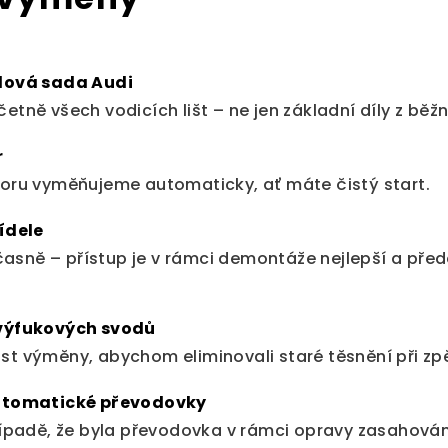
dová sada Audi
tně všech vodicích lišt – ne jen základní díly z běžn
r
oru vyměňujeme automaticky, ať máte čistý start.
ídele
sně – přístup je v rámci demontáže nejlepší a pře
 výfukových svodů
t výměny, abychom eliminovali staré těsnění při zp
automatické převodovky
řípadě, že byla převodovka v rámci opravy zasahová