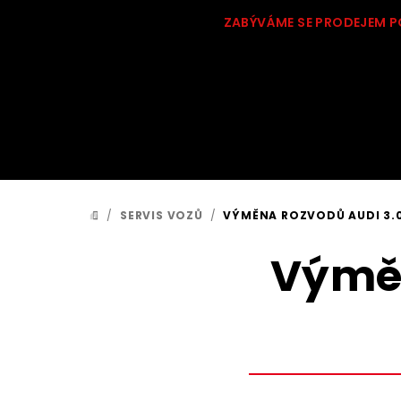
Přejít
ZABÝVÁME SE PRODEJEM P
na
obsah
/
SERVIS VOZŮ
/
VÝMĚNA ROZVODŮ AUDI 3.0 T
DOMŮ
Výměn