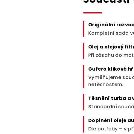
Originální rozvo
Kompletní sada vče
Olej a olejový filt
Při zásahu do mot
Gufero klikové hř
Vyměňujeme souča
netěsnostem.
Těsnění turba a
Standardní součás
Doplnění oleje 
Dle potřeby – v p