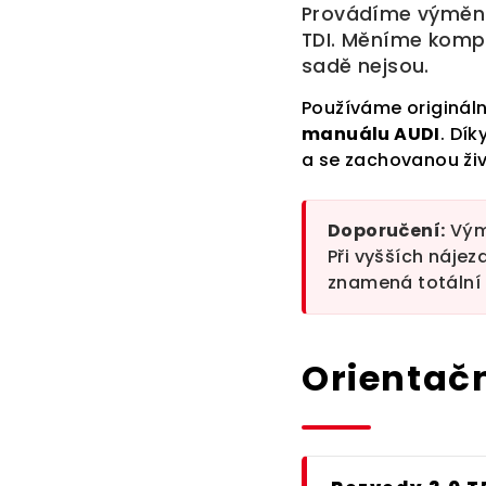
Provádíme výměnu r
TDI. Měníme komple
sadě nejsou.
Používáme originál
manuálu AUDI
. Dík
a se zachovanou ži
Doporučení:
Výmě
Při vyšších náje
znamená totální
Orientač