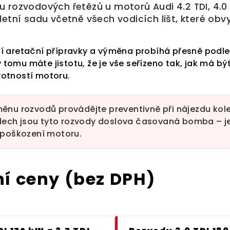
ozvodových řetězů u motorů Audi 4.2 TDI, 4.0 TD
tní sadu včetně všech vodicích lišt, které obvyk
ní aretační přípravky a výměna probíhá přesně podl
y tomu máte jistotu, že je vše seřízeno tak, jak má bý
votností motoru.
nu rozvodů provádějte preventivně při nájezdu ko
zdech jsou tyto rozvody doslova časovaná bomba – je
 poškození motoru.
ní ceny (bez DPH)