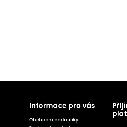
Z
á
Informace pro vás
Při
p
pla
a
Obchodní podmínky