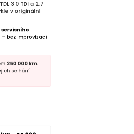
I, 3.0 TDI a 2.7
le v originální
e
servisního
t – bez improvizací
lem
250 000 km
.
jich selhání