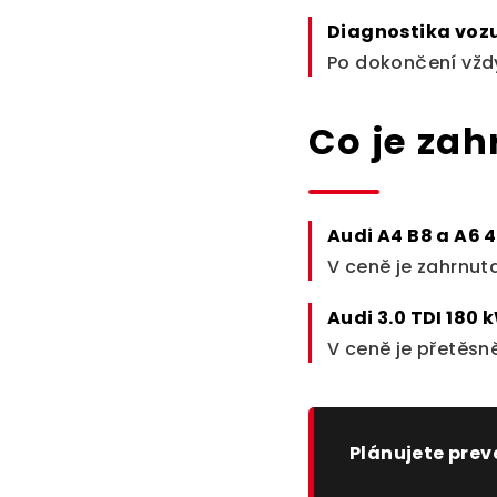
Diagnostika voz
Po dokončení vždy
Co je za
Audi A4 B8 a A6 
V ceně je zahrnut
Audi 3.0 TDI 180 
V ceně je přetěsně
Plánujete pre