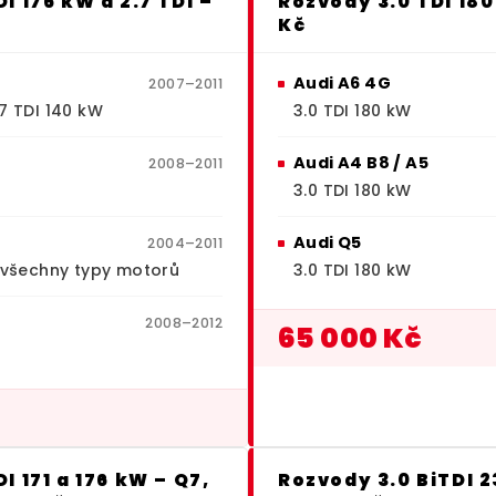
I 176 kW a 2.7 TDI –
Rozvody 3.0 TDI 180
Kč
Audi A6 4G
2007–2011
.7 TDI 140 kW
3.0 TDI 180 kW
Audi A4 B8 / A5
2008–2011
3.0 TDI 180 kW
Audi Q5
2004–2011
I, všechny typy motorů
3.0 TDI 180 kW
2008–2012
65 000 Kč
I 171 a 176 kW – Q7,
Rozvody 3.0 BiTDI 