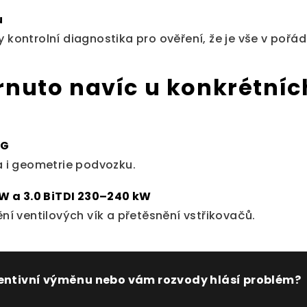
u
 kontrolní diagnostika pro ověření, že je vše v pořád
hrnuto navíc u konkrétní
4G
a i geometrie podvozku.
kW a 3.0 BiTDI 230–240 kW
ní ventilových vík a přetěsnění vstřikovačů.
ventivní výměnu nebo vám rozvody hlásí problém?