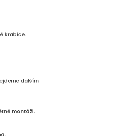
é krabice.
dejdeme dalším
ětné montáži.
na.