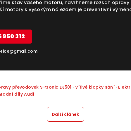
ěříme stav vašeho motoru, navrhneme rozsah opravy
rší motory s vysokým nájezdem je preventivní výměna
5 950 312
horice@gmail.com
ravy převodovek S-tronic DL501
·
Vířivé klapky sání
·
Elekt
radní díly Audi
Další článek