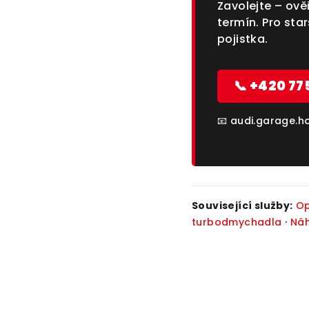
Zavolejte – ov
termín. Pro sta
pojistka.
📞 +420 77
📧 audi.garage.
Související služby:
Op
turbodmychadla
·
Náh