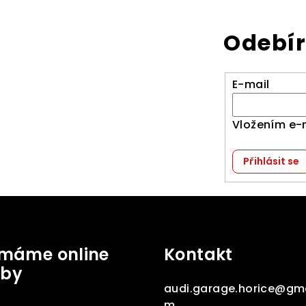
Odebír
E-mail
Vložením e-
Přihlásit se
jímáme online
Kontakt
tby
audi.garage.horice
@
gma
m