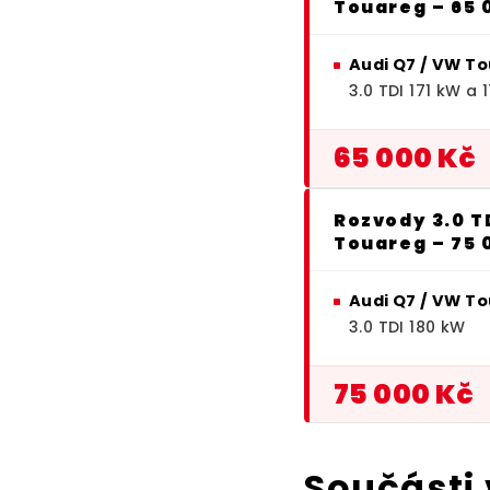
Touareg – 65 
Audi Q7 / VW T
3.0 TDI 171 kW a 
65 000 Kč
Rozvody 3.0 TD
Touareg – 75 
Audi Q7 / VW T
3.0 TDI 180 kW
75 000 Kč
Součásti