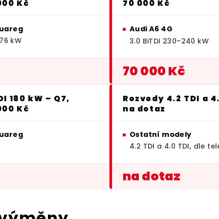
000 Kč
70 000 Kč
ouareg
Audi A6 4G
176 kW
3.0 BiTDI 230–240 kW
70 000 Kč
I 180 kW – Q7,
Rozvody 4.2 TDI a 4
000 Kč
na dotaz
ouareg
Ostatní modely
4.2 TDI a 4.0 TDI, dle t
na dotaz
 výměny