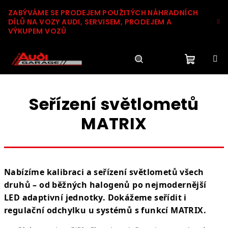
Přejít
ZABÝVÁME SE PRODEJEM POUŽITÝCH NÁHRADNÍCH
na
DÍLŮ NA VOZY AUDI, SERVISEM, PRODEJEM A
obsah
VÝKUPEM VOZŮ
Nákupn
Hledat
Přihlášení
Seřízení světlometů
košík
MATRIX
Nabízíme kalibraci a seřízení světlometů všech
druhů – od běžných halogenů po nejmodernější
LED adaptivní jednotky. Dokážeme seřídit i
regulační odchylku u systémů s funkcí MATRIX.