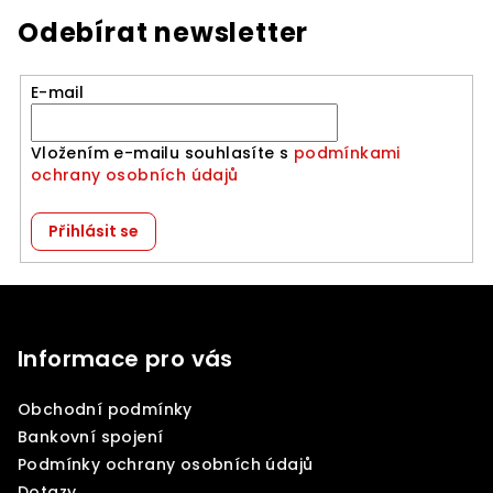
Odebírat newsletter
E-mail
Vložením e-mailu souhlasíte s
podmínkami
ochrany osobních údajů
Přihlásit se
Z
á
p
Informace pro vás
a
Obchodní podmínky
t
Bankovní spojení
í
Podmínky ochrany osobních údajů
Dotazy