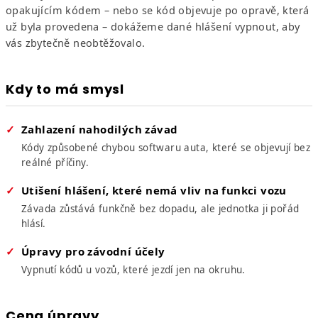
opakujícím kódem – nebo se kód objevuje po opravě, která
už byla provedena – dokážeme dané hlášení vypnout, aby
vás zbytečně neobtěžovalo.
Kdy to má smysl
Zahlazení nahodilých závad
Kódy způsobené chybou softwaru auta, které se objevují bez
reálné příčiny.
Utišení hlášení, které nemá vliv na funkci vozu
Závada zůstává funkčně bez dopadu, ale jednotka ji pořád
hlásí.
Úpravy pro závodní účely
Vypnutí kódů u vozů, které jezdí jen na okruhu.
Cena úpravy