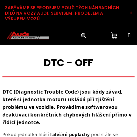
Přejít
ZABÝVÁME SE PRODEJEM POUŽITÝCH NÁHRADNÍCH
na
DÍLŮ NA VOZY AUDI, SERVISEM, PRODEJEM A
obsah
VÝKUPEM VOZŮ
Nákupn
Hledat
Přihlášení
DTC - OFF
košík
DTC
(Diagnostic Trouble Code) jsou kódy závad,
které si jednotka motoru ukládá při zjištění
problému ve vozidle. Provádíme softwarovou
deaktivaci konkrétních chybových hlášení přímo v
řídicí jednotce.
Pokud jednotka hlásí
falešné poplachy
pod stále se