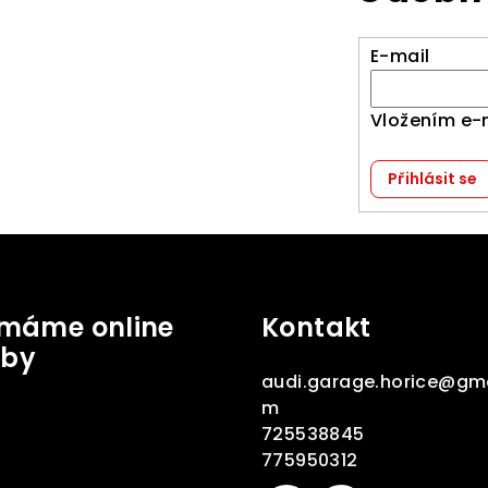
E-mail
Vložením e-
Přihlásit se
jímáme online
Kontakt
tby
audi.garage.horice
@
gma
m
725538845
775950312