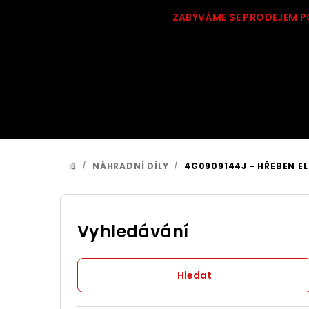
Přejít
ZABÝVÁME SE PRODEJEM P
na
obsah
/
NÁHRADNÍ DÍLY
/
4G0909144J - HŘEBEN EL
DOMŮ
P
o
Vyhledávání
s
Hledat
t