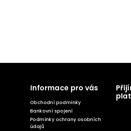
Z
á
Informace pro vás
Při
p
pla
a
Obchodní podmínky
t
Bankovní spojení
Podmínky ochrany osobních
í
údajů