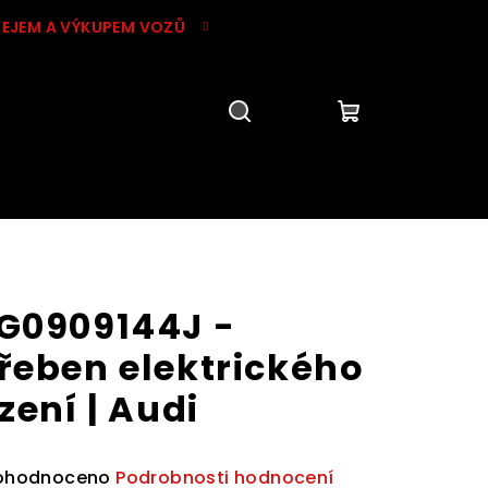
DEJEM A VÝKUPEM VOZŮ
Hledat
Přihlášení
Nákupní
košík
G0909144J -
řeben elektrického
ízení | Audi
ůměrné
ohodnoceno
Podrobnosti hodnocení