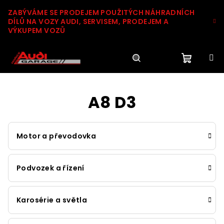
Přejít
ZABÝVÁME SE PRODEJEM POUŽITÝCH NÁHRADNÍCH
na
DÍLŮ NA VOZY AUDI, SERVISEM, PRODEJEM A
obsah
VÝKUPEM VOZŮ
Nákupn
Hledat
Přihlášení
A8 D3
košík
Motor a převodovka
Podvozek a řízení
Karosérie a světla