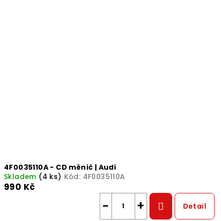
4F0035110A - CD měnič | Audi
Skladem
(4 ks)
Kód:
4F0035110A
990 Kč
−
+
Detail