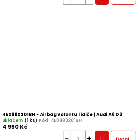
4E0880201BH - Airbag volantu řidiče | Audi A8 D3
Skladem
(1 ks)
Kód:
4E0880201BH
4 990 Kč
−
+
Detail