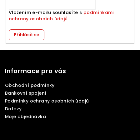
k
y
Vložením e-mailu souhlasíte s
podmínkami
v
ochrany osobních údajů
ý
p
Přihlásit se
i
s
Z
u
á
p
Informace pro vás
a
Obchodní podmínky
t
Bankovní spojení
í
Podmínky ochrany osobních údajů
Dotazy
Moje objednávka