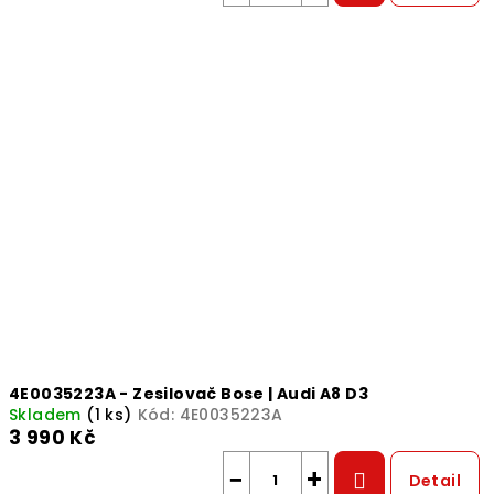
4E0035223A - Zesilovač Bose | Audi A8 D3
Skladem
(1 ks)
Kód:
4E0035223A
3 990 Kč
−
+
Detail