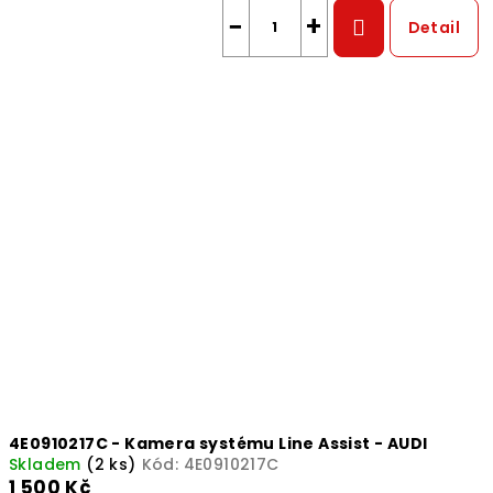
−
+
Detail
4E0910217C - Kamera systému Line Assist - AUDI
Skladem
(2 ks)
Kód:
4E0910217C
1 500 Kč