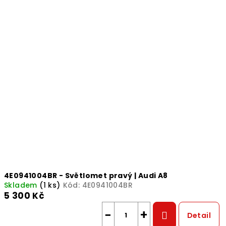
4E0941004BR - Světlomet pravý | Audi A8
Skladem
(1 ks)
Kód:
4E0941004BR
5 300 Kč
−
+
Detail