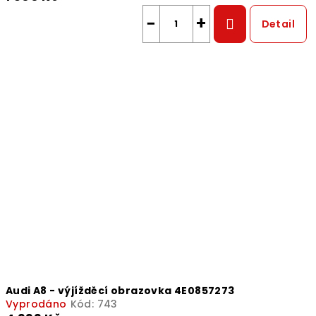
−
+
Detail
Audi A8 - výjížděcí obrazovka 4E0857273
Vyprodáno
Kód:
743