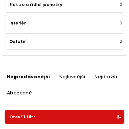
Elektro a řídící jednotky
Interiér
Ostatní
Ř
a
Nejprodávanější
Nejlevnější
Nejdražší
z
e
Abecedně
n
í
p
Otevřít filtr
r