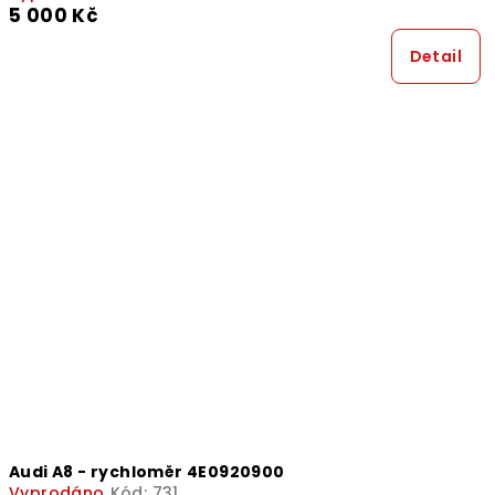
5 000 Kč
Detail
Audi A8 - rychloměr 4E0920900
Vyprodáno
Kód:
731