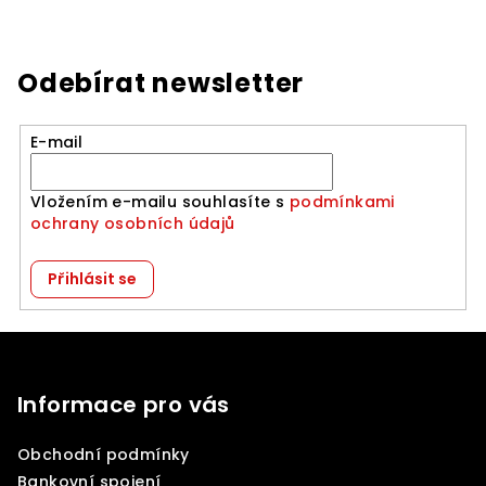
Odebírat newsletter
E-mail
Vložením e-mailu souhlasíte s
podmínkami
ochrany osobních údajů
Přihlásit se
Z
á
p
Informace pro vás
a
Obchodní podmínky
t
Bankovní spojení