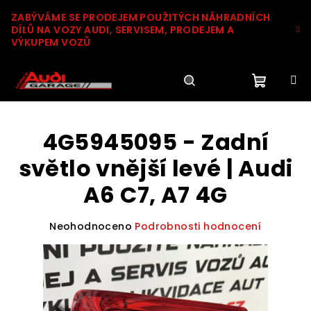
Přejít
ZABÝVÁME SE PRODEJEM POUŽITÝCH NÁHRADNÍCH
na
DÍLŮ NA VOZY AUDI, SERVISEM, PRODEJEM A
obsah
VÝKUPEM VOZŮ
Nákupn
Hledat
Přihlášení
4G5945095 - Zadní
košík
světlo vnější levé | Audi
A6 C7, A7 4G
Průměrné
Neohodnoceno
Podrobnosti hodnocení
hodnocení
produktu
je
0,0
z
5