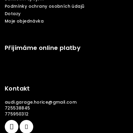
í
Podmínky ochrany osobních údajů
Dotazy
Moje objednávka
Přijímáme online platby
Kontakt
audi.garage.horice
@
gmail.com
725538845
775950312