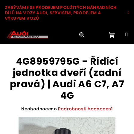
Přejít
ZABÝVÁME SE PRODEJEM POUŽITÝCH NÁHRADNÍCH
na
DÍLŮ NA VOZY AUDI, SERVISEM, PRODEJEM A
obsah
VÝKUPEM VOZŮ
Nákupn
Hledat
Přihlášení
4G8959795G - Řídící
košík
jednotka dveří (zadní
pravá) | Audi A6 C7, A7
4G
Průměrné
Neohodnoceno
Podrobnosti hodnocení
hodnocení
produktu
je
0,0