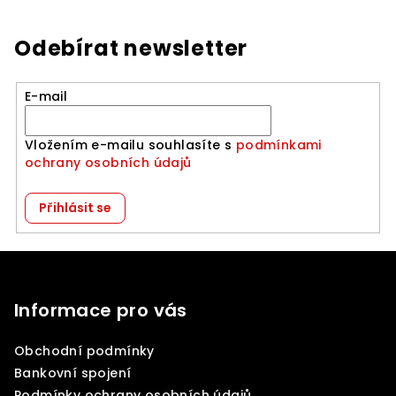
Odebírat newsletter
E-mail
Vložením e-mailu souhlasíte s
podmínkami
ochrany osobních údajů
Přihlásit se
Z
á
p
Informace pro vás
a
Obchodní podmínky
t
Bankovní spojení
í
Podmínky ochrany osobních údajů