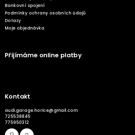
t
Bankovní spojení
í
Podmínky ochrany osobních údajů
Dotazy
Moje objednávka
Přijímáme online platby
Kontakt
audi.garage.horice
@
gmail.com
725538845
775950312