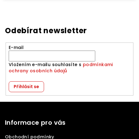
Odebírat newsletter
E-mail
Vložením e-mailu souhlasíte s
podmínkami
ochrany osobních údajů
Přihlásit se
Z
á
p
Informace pro vás
a
Obchodní podmínky