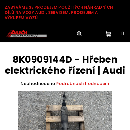
Přejít
ZABÝVÁME SE PRODEJEM POUŽITÝCH NÁHRADNÍCH
na
DÍLŮ NA VOZY AUDI, SERVISEM, PRODEJEM A
obsah
VÝKUPEM VOZŮ
Nákupn
Hledat
Přihlášení
8K0909144D - Hřeben
košík
elektrického řízení | Audi
Průměrné
Neohodnoceno
Podrobnosti hodnocení
hodnocení
produktu
je
0,0
z
5
hvězdiček.