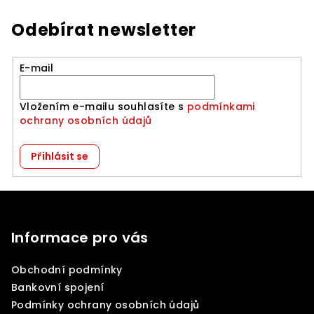
Odebírat newsletter
E-mail
Vložením e-mailu souhlasíte s
podmínkami
ochrany osobních údajů
Přihlásit se
Z
á
p
Informace pro vás
a
Obchodní podmínky
t
Bankovní spojení
í
Podmínky ochrany osobních údajů