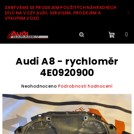
Přejít
ZABÝVÁME SE PRODEJEM POUŽITÝCH NÁHRADNÍCH
na
DÍLŮ NA VOZY AUDI, SERVISEM, PRODEJEM A
obsah
VÝKUPEM VOZŮ
Nákupn
Hledat
Přihlášení
Audi A8 - rychloměr
košík
4E0920900
Průměrné
Neohodnoceno
Podrobnosti hodnocení
hodnocení
produktu
je
0,0
z
5
hvězdiček.