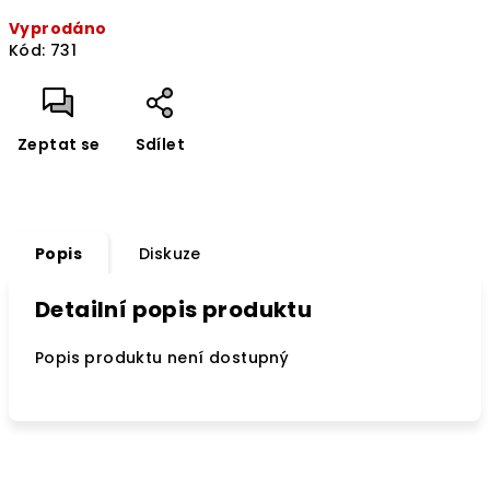
Měrná
Vyprodáno
cena:
Kód:
731
Zeptat se
Sdílet
Popis
Diskuze
Detailní popis produktu
Popis produktu není dostupný