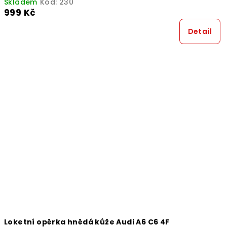
Skladem
Kód:
230
999 Kč
Detail
Loketní opěrka hnědá kůže Audi A6 C6 4F