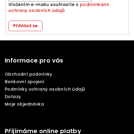
k
Vložením e-mailu souhlasíte s
podmínkami
y
ochrany osobních údajů
v
ý
Přihlásit se
p
i
Z
s
u
á
p
Informace pro vás
a
Obchodní podmínky
t
Bankovní spojení
í
Podmínky ochrany osobních údajů
Dotazy
Moje objednávka
Přijímáme online platby