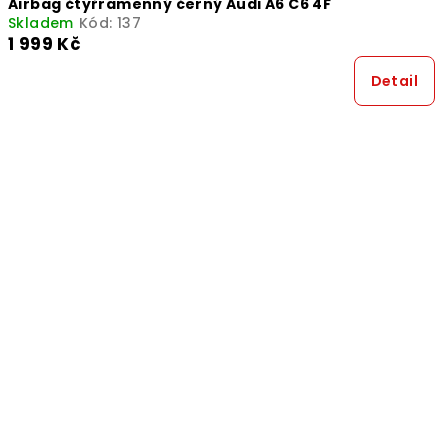
Airbag čtyřramenný černý Audi A6 C6 4F
Skladem
Kód:
137
1 999 Kč
Detail