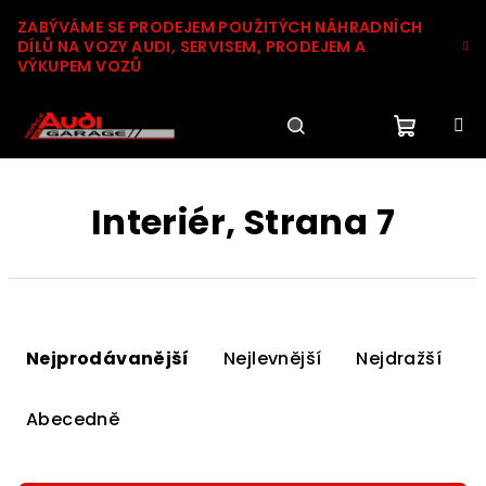
Přejít
ZABÝVÁME SE PRODEJEM POUŽITÝCH NÁHRADNÍCH
na
DÍLŮ NA VOZY AUDI, SERVISEM, PRODEJEM A
obsah
VÝKUPEM VOZŮ
Nákupn
Hledat
Přihlášení
Interiér
, Strana 7
košík
Ř
a
Nejprodávanější
Nejlevnější
Nejdražší
z
e
Abecedně
n
í