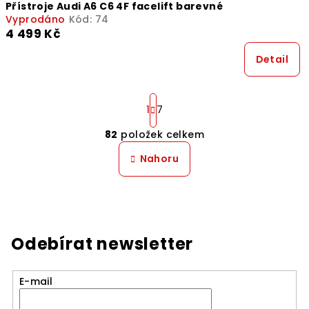
Přístroje Audi A6 C6 4F facelift barevné
Vyprodáno
Kód:
74
4 499 Kč
Detail
S
t
1
7
r
82
položek celkem
á
O
n
v
Nahoru
k
l
o
á
v
á
d
n
a
í
c
Odebírat newsletter
í
p
E-mail
r
v