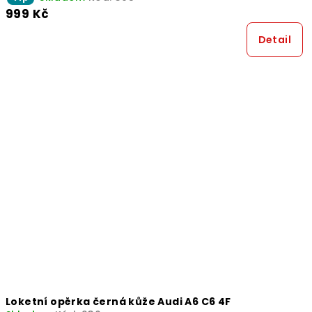
999 Kč
Detail
Loketní opěrka černá kůže Audi A6 C6 4F