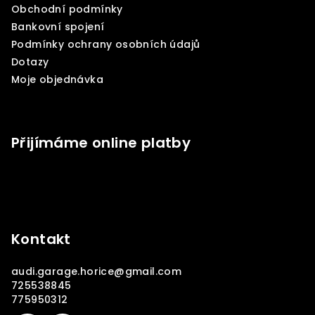
Obchodní podmínky
t
Bankovní spojení
í
Podmínky ochrany osobních údajů
Dotazy
Moje objednávka
Přijímáme online platby
Kontakt
audi.garage.horice
@
gmail.com
725538845
775950312