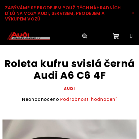
Přejít
ZABÝVÁME SE PRODEJEM POUŽITÝCH NÁHRADNÍCH
na
DÍLŮ NA VOZY AUDI, SERVISEM, PRODEJEM A
obsah
VÝKUPEM VOZŮ
Nákupn
Hledat
Přihlášení
Roleta kufru svislá černá
košík
Audi A6 C6 4F
AUDI
Průměrné
Neohodnoceno
Podrobnosti hodnocení
hodnocení
produktu
je
0,0
z
5