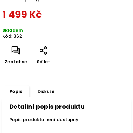
1 499 Kč
Měrná
Skladem
cena:
Kód:
362
Zeptat se
Sdílet
Popis
Diskuze
Detailní popis produktu
Popis produktu není dostupný