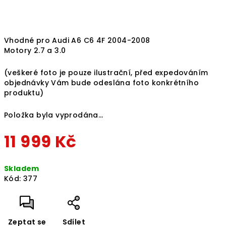
Vhodné pro Audi A6 C6 4F 2004-2008
Motory 2.7 a 3.0
(veškeré foto je pouze ilustrační, před expedováním
objednávky Vám bude odeslána foto konkrétního
produktu)
Položka byla vyprodána…
11 999 Kč
Měrná
Skladem
cena:
Kód:
377
Zeptat se
Sdílet