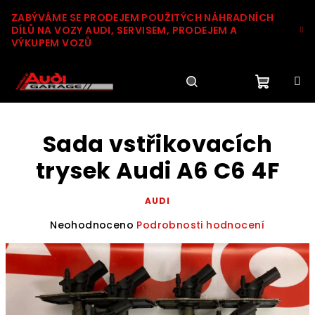
Přejít
ZABÝVÁME SE PRODEJEM POUŽITÝCH NÁHRADNÍCH
na
DÍLŮ NA VOZY AUDI, SERVISEM, PRODEJEM A
obsah
VÝKUPEM VOZŮ
Nákupn
Hledat
Přihlášení
Sada vstřikovacích
košík
trysek Audi A6 C6 4F
AUDI
Průměrné
Neohodnoceno
Podrobnosti hodnocení
hodnocení
produktu
je
0,0
z
5