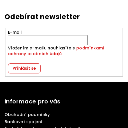
Odebírat newsletter
E-mail
Vložením e-mailu souhlasíte s
podmínkami
ochrany osobních údajů
Přihlásit se
Z
á
p
Informace pro vás
a
Obchodní podmínky
t
Bankovní spojení
í