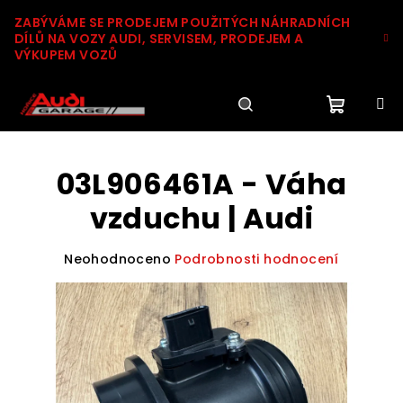
Přejít
ZABÝVÁME SE PRODEJEM POUŽITÝCH NÁHRADNÍCH
na
DÍLŮ NA VOZY AUDI, SERVISEM, PRODEJEM A
obsah
VÝKUPEM VOZŮ
Nákupn
Hledat
Přihlášení
03L906461A - Váha
košík
vzduchu | Audi
Průměrné
Neohodnoceno
Podrobnosti hodnocení
hodnocení
produktu
je
0,0
z
5
hvězdiček.