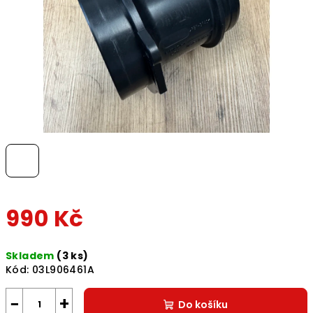
990 Kč
Měrná
Skladem
(3 ks)
cena:
Kód:
03L906461A
−
+
Do košíku