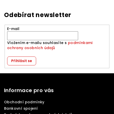
Odebírat newsletter
E-mail
Vložením e-mailu souhlasíte s
podmínkami
ochrany osobních údajů
Přihlásit se
Z
á
p
Informace pro vás
a
Obchodní podmínky
t
Bankovní spojení
í