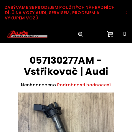
Přejít
ZABÝVÁME SE PRODEJEM POUŽITÝCH NÁHRADNÍCH
na
DÍLŮ NA VOZY AUDI, SERVISEM, PRODEJEM A
obsah
VÝKUPEM VOZŮ
Nákupn
Hledat
Přihlášení
057130277AM -
košík
Vstřikovač | Audi
Průměrné
Neohodnoceno
Podrobnosti hodnocení
hodnocení
produktu
je
0,0
z
5
hvězdiček.