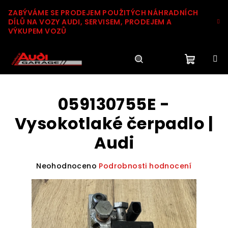
Přejít
ZABÝVÁME SE PRODEJEM POUŽITÝCH NÁHRADNÍCH
na
DÍLŮ NA VOZY AUDI, SERVISEM, PRODEJEM A
obsah
VÝKUPEM VOZŮ
Nákupn
Hledat
Přihlášení
059130755E -
košík
Vysokotlaké čerpadlo |
Audi
Průměrné
Neohodnoceno
Podrobnosti hodnocení
hodnocení
produktu
je
0,0
z
5