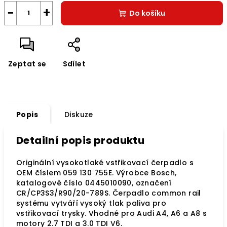
−
+
Do košíku
Zeptat se
Sdílet
Popis
Diskuze
Detailní popis produktu
Originální vysokotlaké vstřikovací čerpadlo s
OEM číslem 059 130 755E. Výrobce Bosch,
katalogové číslo 0445010090, označení
CR/CP3S3/R90/20-789S. Čerpadlo common rail
systému vytváří vysoký tlak paliva pro
vstřikovací trysky. Vhodné pro Audi A4, A6 a A8 s
motory 2.7 TDI a 3.0 TDI V6.