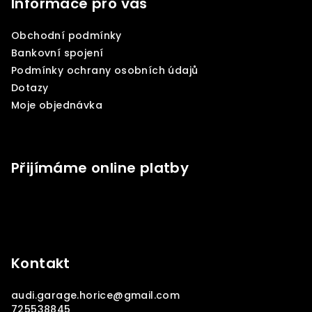
p
Informace pro vás
a
Obchodní podmínky
t
Bankovní spojení
í
Podmínky ochrany osobních údajů
Dotazy
Moje objednávka
Přijímáme online platby
Kontakt
audi.garage.horice
@
gmail.com
725538845