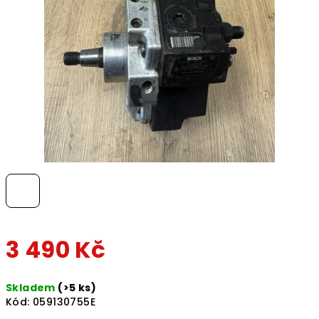
hvězdiček.
3 490 Kč
Měrná
Skladem
(>5 ks)
cena:
Kód:
059130755E