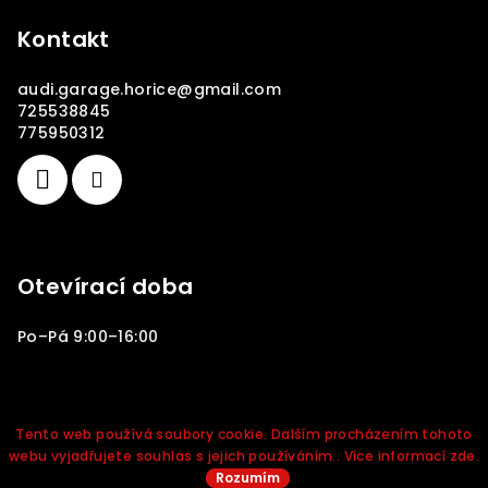
Kontakt
audi.garage.horice
@
gmail.com
725538845
775950312
Otevírací doba
Po–Pá 9:00–16:00
Copyright 2026
Audi Garage Hořice
. Všechna práva
vyhrazena.
Tento web používá soubory cookie. Dalším procházením tohoto
webu vyjadřujete souhlas s jejich používáním.. Více informací
zde
.
Vytvořil Shoptet
Rozumím