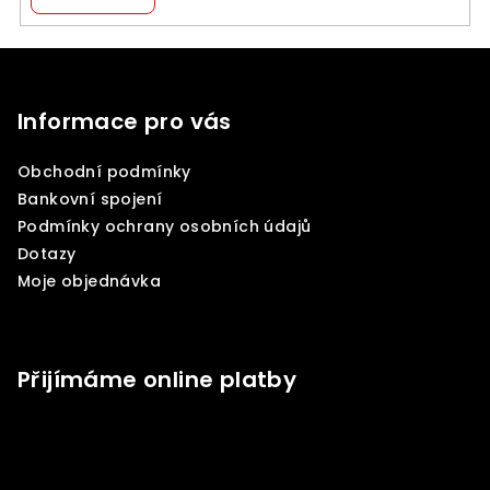
Z
á
p
Informace pro vás
a
Obchodní podmínky
t
Bankovní spojení
í
Podmínky ochrany osobních údajů
Dotazy
Moje objednávka
Přijímáme online platby