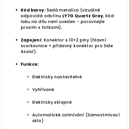
Kód barvy:
Šedá metalíza (vizuálně
odpovídá odstínu
LY7G Quartz Gray
, kód
laku na dílu není uveden – porovnejte
prosím s fotkami).
Zapojení:
Konektor s 10+2 piny (hlavní
svorkovnice + přídavný konektor pro Side
Assist).
Funkce:
Elektricky nastavitelné
Vyhřívané
Elektricky sklopné
Automatické zatmívání (Samostmívací
sklo)