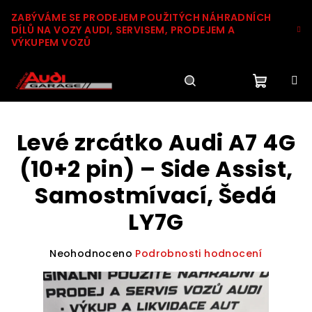
Přejít
ZABÝVÁME SE PRODEJEM POUŽITÝCH NÁHRADNÍCH
na
DÍLŮ NA VOZY AUDI, SERVISEM, PRODEJEM A
obsah
VÝKUPEM VOZŮ
Nákupn
Hledat
Přihlášení
Levé zrcátko Audi A7 4G
košík
(10+2 pin) – Side Assist,
Samostmívací, Šedá
LY7G
Průměrné
Neohodnoceno
Podrobnosti hodnocení
hodnocení
produktu
je
0,0