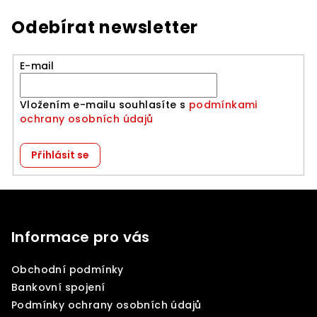
Odebírat newsletter
E-mail
Vložením e-mailu souhlasíte s
podmínkami
ochrany osobních údajů
Přihlásit se
Z
á
p
Informace pro vás
a
Obchodní podmínky
t
Bankovní spojení
í
Podmínky ochrany osobních údajů