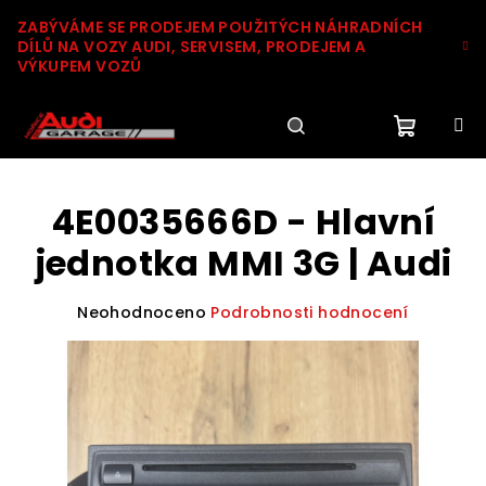
Přejít
ZABÝVÁME SE PRODEJEM POUŽITÝCH NÁHRADNÍCH
na
DÍLŮ NA VOZY AUDI, SERVISEM, PRODEJEM A
obsah
VÝKUPEM VOZŮ
Nákupn
Hledat
Přihlášení
4E0035666D - Hlavní
košík
jednotka MMI 3G | Audi
Průměrné
Neohodnoceno
Podrobnosti hodnocení
hodnocení
produktu
je
0,0
z
5
hvězdiček.