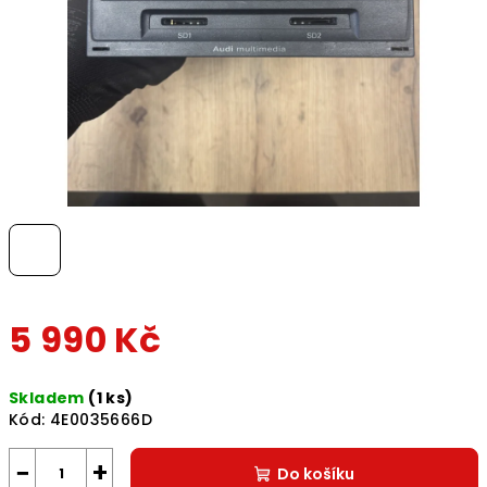
5 990 Kč
Měrná
Skladem
(1 ks)
cena:
Kód:
4E0035666D
−
+
Do košíku