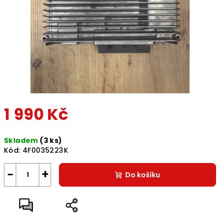
1 990 Kč
Měrná
Skladem
(3 ks)
cena:
Kód:
4F0035223K
−
+
Do košíku