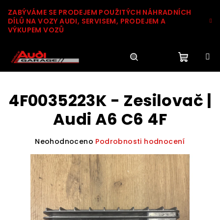
Přejít
ZABÝVÁME SE PRODEJEM POUŽITÝCH NÁHRADNÍCH
na
DÍLŮ NA VOZY AUDI, SERVISEM, PRODEJEM A
obsah
VÝKUPEM VOZŮ
Nákupn
Hledat
Přihlášení
4F0035223K - Zesilovač |
košík
Audi A6 C6 4F
Průměrné
Neohodnoceno
Podrobnosti hodnocení
hodnocení
produktu
je
0,0
z
5
hvězdiček.