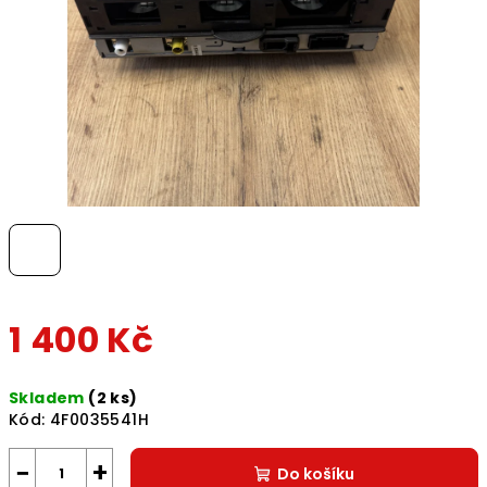
1 400 Kč
Měrná
Skladem
(2 ks)
cena:
Kód:
4F0035541H
−
+
Do košíku