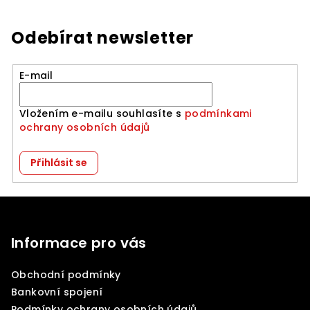
Odebírat newsletter
E-mail
Vložením e-mailu souhlasíte s
podmínkami
ochrany osobních údajů
Přihlásit se
Z
á
p
Informace pro vás
a
Obchodní podmínky
t
Bankovní spojení
í
Podmínky ochrany osobních údajů