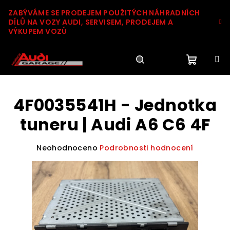
Přejít
ZABÝVÁME SE PRODEJEM POUŽITÝCH NÁHRADNÍCH
na
DÍLŮ NA VOZY AUDI, SERVISEM, PRODEJEM A
obsah
VÝKUPEM VOZŮ
Nákupn
Hledat
Přihlášení
4F0035541H - Jednotka
košík
tuneru | Audi A6 C6 4F
Průměrné
Neohodnoceno
Podrobnosti hodnocení
hodnocení
produktu
je
0,0
z
5
hvězdiček.