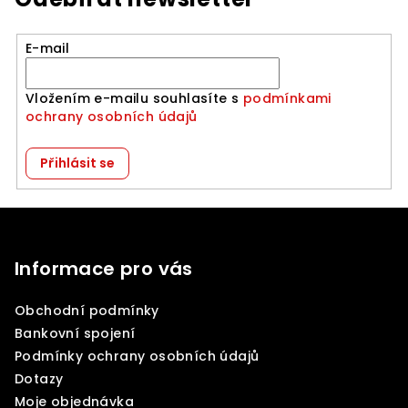
E-mail
Vložením e-mailu souhlasíte s
podmínkami
ochrany osobních údajů
Přihlásit se
Z
á
p
Informace pro vás
a
Obchodní podmínky
t
Bankovní spojení
í
Podmínky ochrany osobních údajů
Dotazy
Moje objednávka