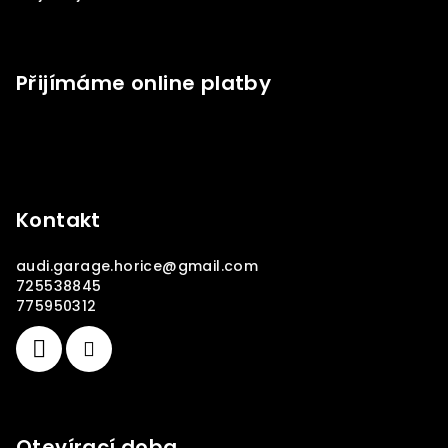
Přijímáme online platby
Kontakt
audi.garage.horice
@
gmail.com
725538845
775950312
Otevírací doba