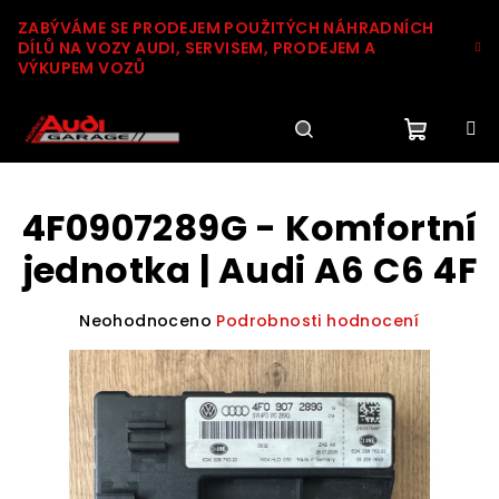
Přejít
ZABÝVÁME SE PRODEJEM POUŽITÝCH NÁHRADNÍCH
na
DÍLŮ NA VOZY AUDI, SERVISEM, PRODEJEM A
obsah
VÝKUPEM VOZŮ
Nákupn
Hledat
Přihlášení
4F0907289G - Komfortní
košík
jednotka | Audi A6 C6 4F
Průměrné
Neohodnoceno
Podrobnosti hodnocení
hodnocení
produktu
je
0,0
z
5
hvězdiček.