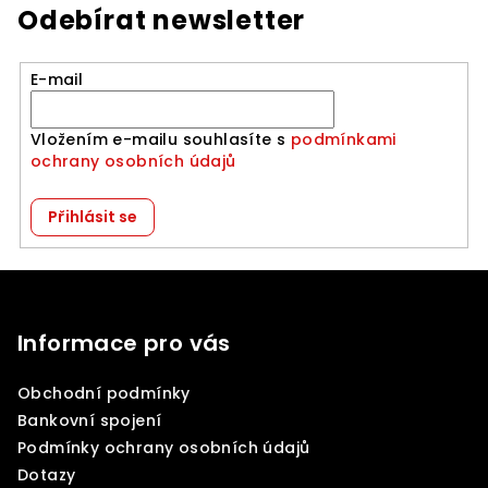
Odebírat newsletter
E-mail
Vložením e-mailu souhlasíte s
podmínkami
ochrany osobních údajů
Přihlásit se
Z
á
p
Informace pro vás
a
Obchodní podmínky
t
Bankovní spojení
í
Podmínky ochrany osobních údajů
Dotazy