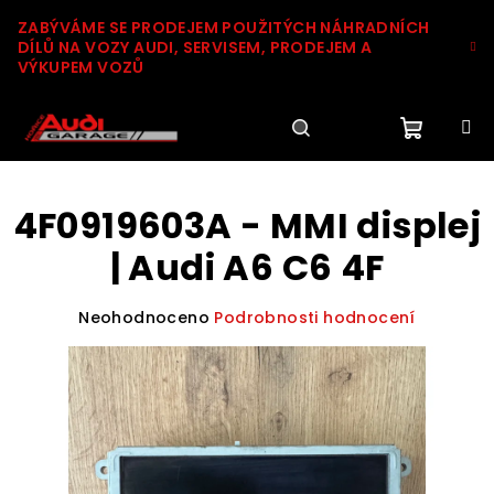
Přejít
ZABÝVÁME SE PRODEJEM POUŽITÝCH NÁHRADNÍCH
na
DÍLŮ NA VOZY AUDI, SERVISEM, PRODEJEM A
obsah
VÝKUPEM VOZŮ
Nákupn
Hledat
Přihlášení
4F0919603A - MMI displej
košík
| Audi A6 C6 4F
Průměrné
Neohodnoceno
Podrobnosti hodnocení
hodnocení
produktu
je
0,0
z
5
hvězdiček.