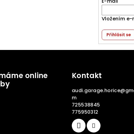
E-mail
Vložením e-
Přihlásit se
jímáme online
Kontakt
tby
audi.garage.horice
@
gma
m
725538845
775950312