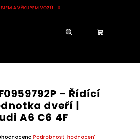
DEJEM A VÝKUPEM VOZŮ
Hledat
Přihlášení
Nákupní
košík
F0959792P - Řídící
ednotka dveří |
udi A6 C6 4F
ůměrné
ohodnoceno
Podrobnosti hodnocení