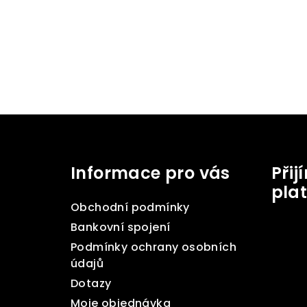
Z
á
Informace pro vás
Při
p
pla
a
Obchodní podmínky
t
Bankovní spojení
Podmínky ochrany osobních
í
údajů
Dotazy
Moje objednávka