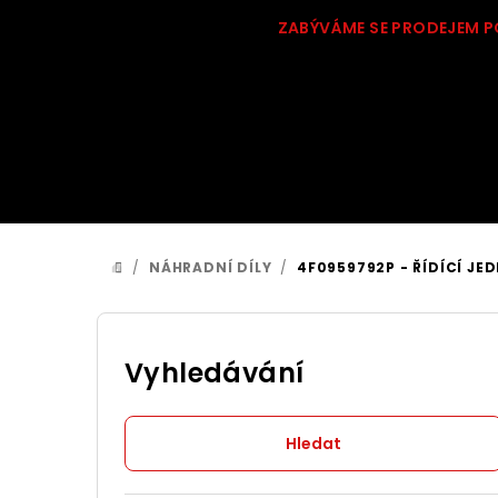
Přejít
ZABÝVÁME SE PRODEJEM P
na
obsah
/
NÁHRADNÍ DÍLY
/
4F0959792P - ŘÍDÍCÍ JED
DOMŮ
P
o
Vyhledávání
s
Hledat
t