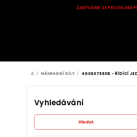
Přejít
ZABÝVÁME SE PRODEJEM P
na
obsah
/
NÁHRADNÍ DÍLY
/
4G0907553B - ŘÍDÍCÍ J
DOMŮ
P
o
Vyhledávání
s
Hledat
t