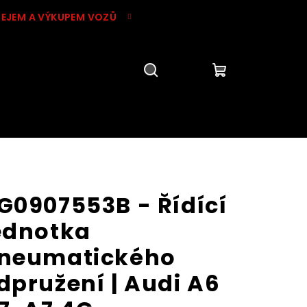
DEJEM A VÝKUPEM VOZŮ
Hledat
Přihlášení
Nákupní
košík
G0907553B - Řídící
ednotka
neumatického
dpružení | Audi A6