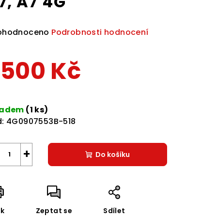
7, A7 4G
ůměrné
ohodnoceno
Podrobnosti hodnocení
dnocení
duktu
 500 Kč
rná
a:
ladem
(1 ks)
zdiček.
:
4G0907553B-518
+
Do košíku
sk
Zeptat se
Sdílet