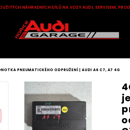
OUŽITÝCH NÁHRADNÍCH DÍLŮ NA VOZY AUDI, SERVISEM, PRO
EDNOTKA PNEUMATICKÉHO ODPRUŽENÍ | AUDI A6 C7, A7 4G
4
j
p
o