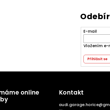
Odebír
E-mail
Vložením e-
Přihlásit se
jímáme online
Kontakt
tby
audi.garage.horice
@
gma