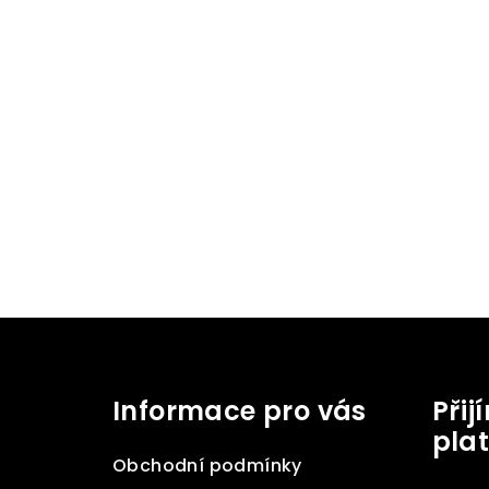
Z
á
Informace pro vás
Při
p
pla
a
Obchodní podmínky