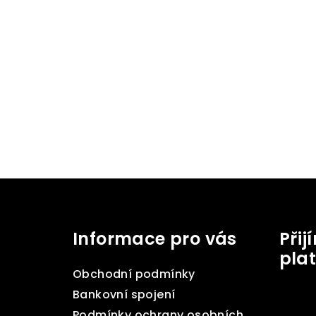
Z
á
Informace pro vás
Při
p
pla
a
Obchodní podmínky
t
Bankovní spojení
Podmínky ochrany osobních