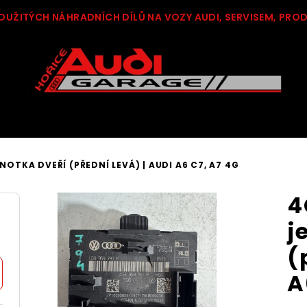
OUŽITÝCH NÁHRADNÍCH DÍLŮ NA VOZY AUDI, SERVISEM, PRO
NOTKA DVEŘÍ (PŘEDNÍ LEVÁ) | AUDI A6 C7, A7 4G
4
j
(
A