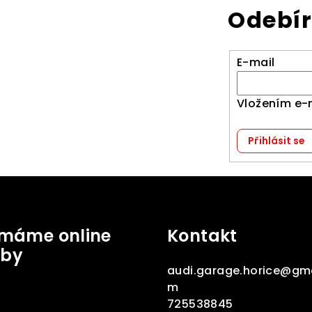
Odebír
E-mail
Vložením e-
Přihlásit se
jímáme online
Kontakt
tby
audi.garage.horice
@
gma
m
725538845