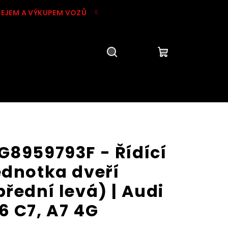
DEJEM A VÝKUPEM VOZŮ
Hledat
Přihlášení
Nákupní
košík
G8959793F - Řídící
ednotka dveří
přední levá) | Audi
6 C7, A7 4G