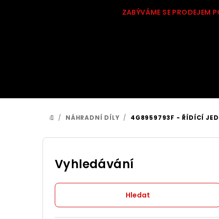
Přejít
ZABÝVÁME SE PRODEJEM P
na
obsah
/
NÁHRADNÍ DÍLY
/
4G8959793F - ŘÍDÍCÍ JED
DOMŮ
P
o
Vyhledávání
s
Hledat
t