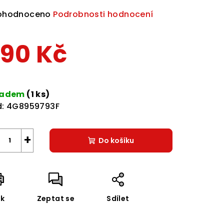
ůměrné
ohodnoceno
Podrobnosti hodnocení
dnocení
duktu
90 Kč
rná
a:
ladem
(1 ks)
zdiček.
:
4G8959793F
+
Do košíku
sk
Zeptat se
Sdílet