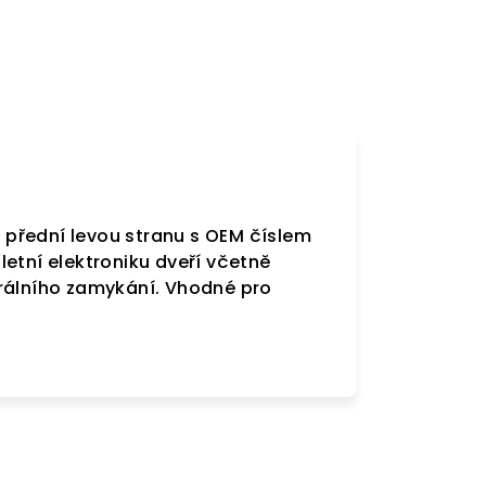
o přední levou stranu s OEM číslem
etní elektroniku dveří včetně
trálního zamykání. Vhodné pro