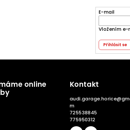
E-mail
Vložením e-
Přihlásit se
jímáme online
Kontakt
tby
audi.garage.horice
@
gma
m
725538845
775950312