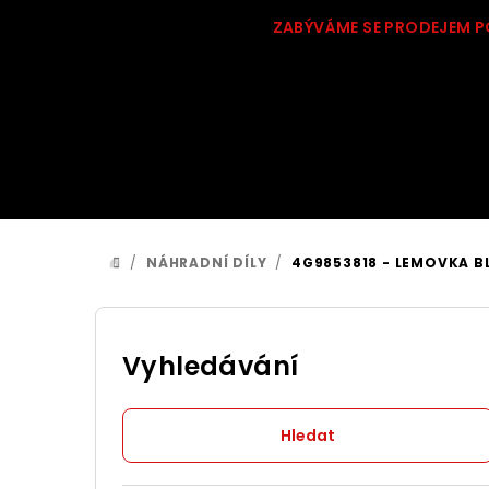
Přejít
ZABÝVÁME SE PRODEJEM P
na
obsah
/
NÁHRADNÍ DÍLY
/
4G9853818 - LEMOVKA BL
DOMŮ
P
o
Vyhledávání
s
Hledat
t