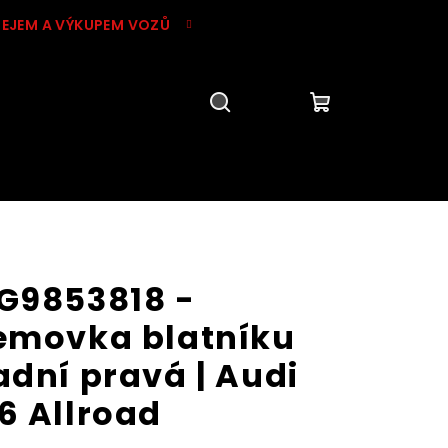
DEJEM A VÝKUPEM VOZŮ
Hledat
Přihlášení
Nákupní
košík
G9853818 -
emovka blatníku
adní pravá | Audi
6 Allroad