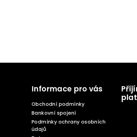
Z
á
Informace pro vás
Při
p
pla
a
Obchodní podmínky
t
Bankovní spojení
Podmínky ochrany osobních
í
údajů