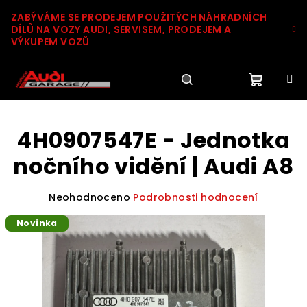
Přejít
ZABÝVÁME SE PRODEJEM POUŽITÝCH NÁHRADNÍCH
na
DÍLŮ NA VOZY AUDI, SERVISEM, PRODEJEM A
obsah
VÝKUPEM VOZŮ
Nákupn
Hledat
Přihlášení
4H0907547E - Jednotka
košík
nočního vidění | Audi A8
Průměrné
Neohodnoceno
Podrobnosti hodnocení
hodnocení
Novinka
produktu
je
0,0
z
5
hvězdiček.