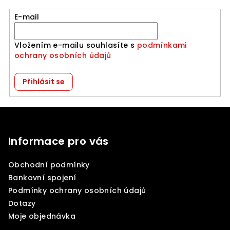
E-mail
Vložením e-mailu souhlasíte s
podmínkami
ochrany osobních údajů
Přihlásit se
Z
á
p
Informace pro vás
a
Obchodní podmínky
t
Bankovní spojení
í
Podmínky ochrany osobních údajů
Dotazy
Moje objednávka