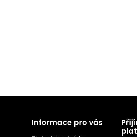
Z
á
Informace pro vás
Při
p
pla
a