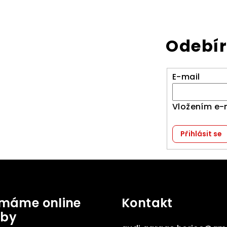
Odebír
E-mail
Vložením e-
Přihlásit se
jímáme online
Kontakt
tby