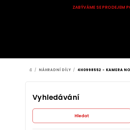
Přejít
ZABÝVÁME SE PRODEJEM P
na
obsah
/
NÁHRADNÍ DÍLY
/
4H0998552 - KAMERA NOČ
DOMŮ
P
o
Vyhledávání
s
Hledat
t