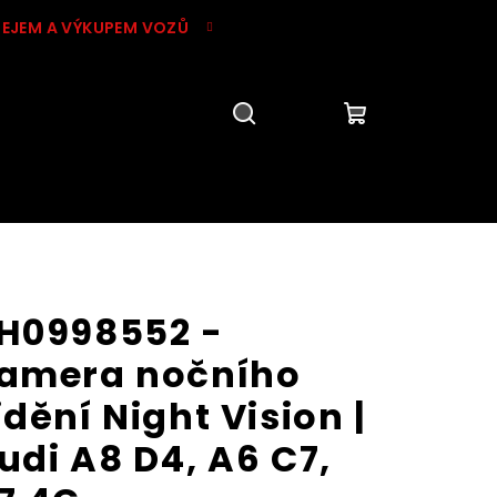
DEJEM A VÝKUPEM VOZŮ
Hledat
Přihlášení
Nákupní
košík
H0998552 -
amera nočního
idění Night Vision |
udi A8 D4, A6 C7,