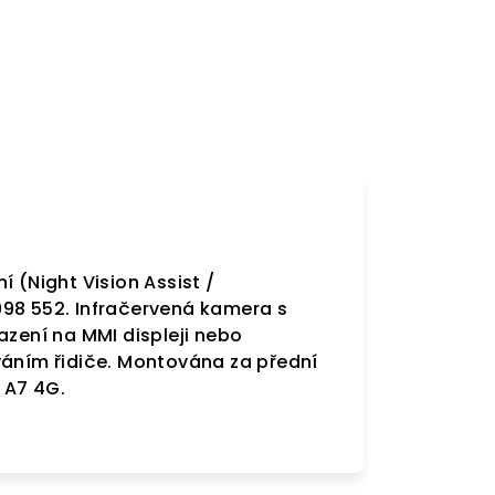
 (Night Vision Assist /
998 552. Infračervená kamera s
azení na MMI displeji nebo
váním řidiče. Montována za přední
 A7 4G.