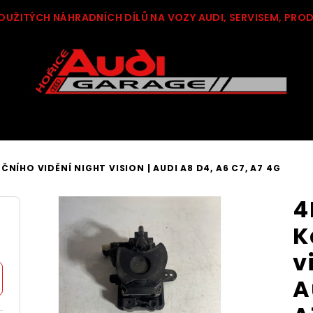
OUŽITÝCH NÁHRADNÍCH DÍLŮ NA VOZY AUDI, SERVISEM, PRO
NÍHO VIDĚNÍ NIGHT VISION | AUDI A8 D4, A6 C7, A7 4G
4
K
v
A