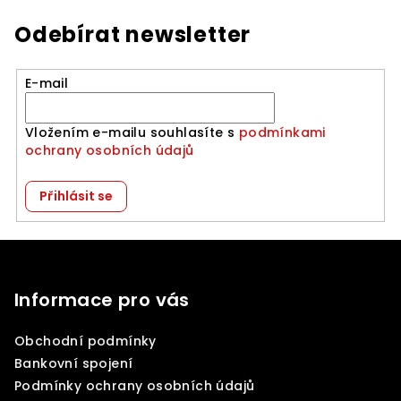
Odebírat newsletter
E-mail
Vložením e-mailu souhlasíte s
podmínkami
ochrany osobních údajů
Přihlásit se
Z
á
p
Informace pro vás
a
Obchodní podmínky
t
Bankovní spojení
í
Podmínky ochrany osobních údajů