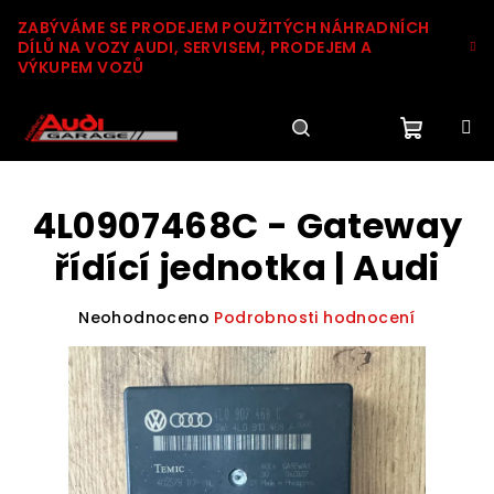
Přejít
ZABÝVÁME SE PRODEJEM POUŽITÝCH NÁHRADNÍCH
na
DÍLŮ NA VOZY AUDI, SERVISEM, PRODEJEM A
obsah
VÝKUPEM VOZŮ
Nákupn
Hledat
Přihlášení
4L0907468C - Gateway
košík
řídící jednotka | Audi
Průměrné
Neohodnoceno
Podrobnosti hodnocení
hodnocení
produktu
je
0,0
z
5
hvězdiček.