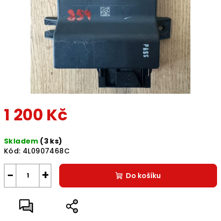
1 200 Kč
Měrná
Skladem
(3 ks)
cena:
Kód:
4L0907468C
−
+
Do košíku