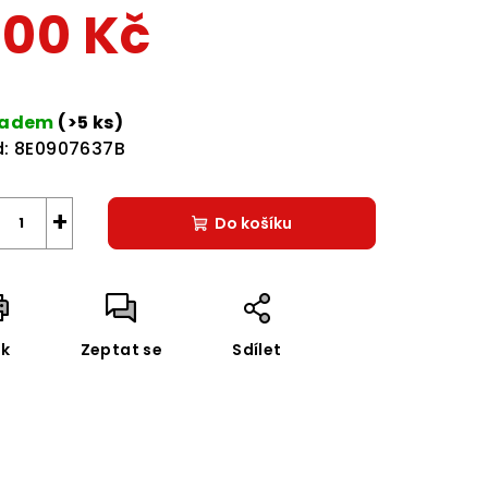
00 Kč
rná
a:
ladem
(>5 ks)
zdiček.
:
8E0907637B
+
Do košíku
sk
Zeptat se
Sdílet