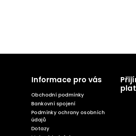
Z
á
Informace pro vás
Při
p
pla
a
Obchodní podmínky
t
Bankovní spojení
Podmínky ochrany osobních
í
údajů
Dotazy