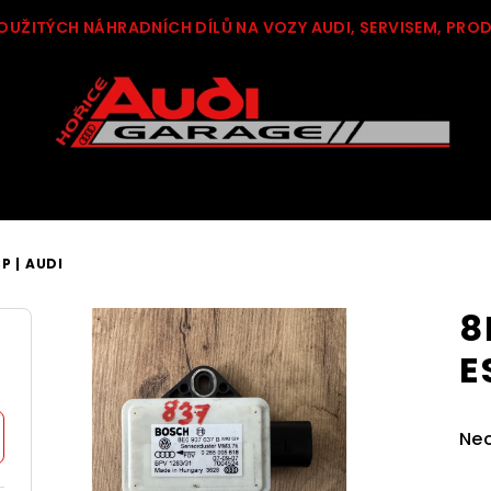
OUŽITÝCH NÁHRADNÍCH DÍLŮ NA VOZY AUDI, SERVISEM, PRO
P | AUDI
8
E
Pr
Ne
ho
pro