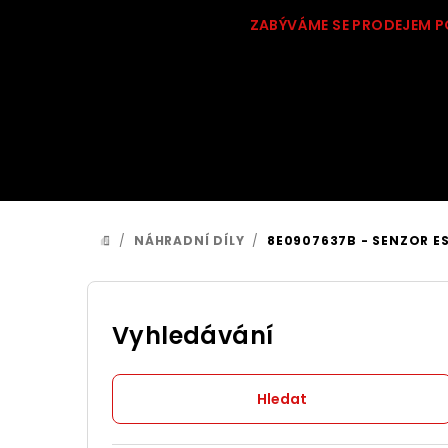
Přejít
ZABÝVÁME SE PRODEJEM P
na
obsah
/
NÁHRADNÍ DÍLY
/
8E0907637B - SENZOR ES
DOMŮ
P
o
Vyhledávání
s
Hledat
t