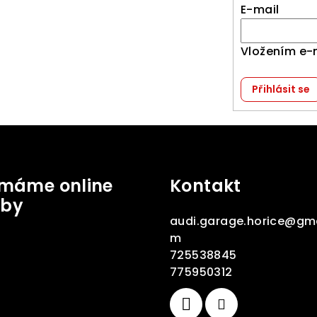
E-mail
Vložením e-
Přihlásit se
jímáme online
Kontakt
tby
audi.garage.horice
@
gma
m
725538845
775950312