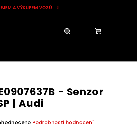
DEJEM A VÝKUPEM VOZŮ
Hledat
Přihlášení
Nákupní
košík
E0907637B - Senzor
SP | Audi
ůměrné
ohodnoceno
Podrobnosti hodnocení
dnocení
duktu