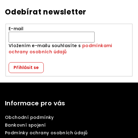
Odebírat newsletter
E-mail
Vložením e-mailu souhlasíte s
podmínkami
ochrany osobních údajů
Přihlásit se
Z
á
p
Informace pro vás
a
Obchodní podmínky
t
Bankovní spojení
í
Podmínky ochrany osobních údajů