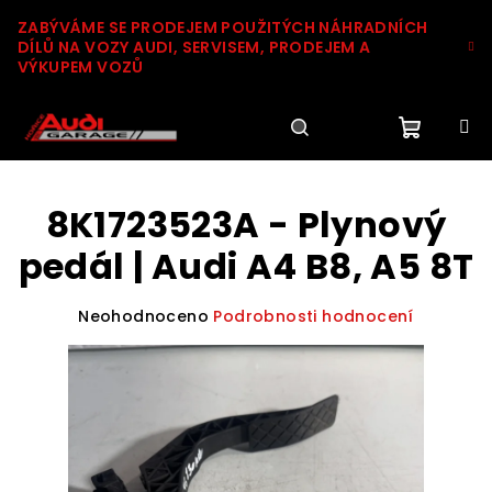
Přejít
ZABÝVÁME SE PRODEJEM POUŽITÝCH NÁHRADNÍCH
na
DÍLŮ NA VOZY AUDI, SERVISEM, PRODEJEM A
obsah
VÝKUPEM VOZŮ
Nákupn
Hledat
Přihlášení
8K1723523A - Plynový
košík
pedál | Audi A4 B8, A5 8T
Průměrné
Neohodnoceno
Podrobnosti hodnocení
hodnocení
produktu
je
0,0
z
5
hvězdiček.