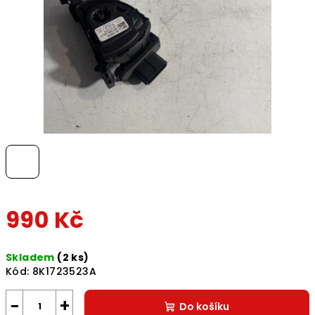
990 Kč
Měrná
Skladem
(2 ks)
cena:
Kód:
8K1723523A
−
+
Do košíku