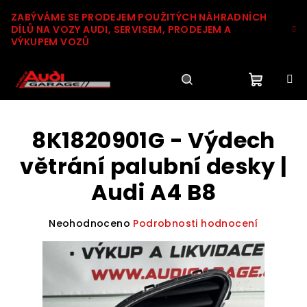
Přejít
ZABÝVÁME SE PRODEJEM POUŽITÝCH NÁHRADNÍCH
na
DÍLŮ NA VOZY AUDI, SERVISEM, PRODEJEM A
obsah
VÝKUPEM VOZŮ
Nákupn
Hledat
Přihlášení
8K1820901G - Výdech
košík
větrání palubní desky |
Audi A4 B8
Průměrné
Neohodnoceno
Podrobnosti hodnocení
hodnocení
produktu
je
0,0
z
5