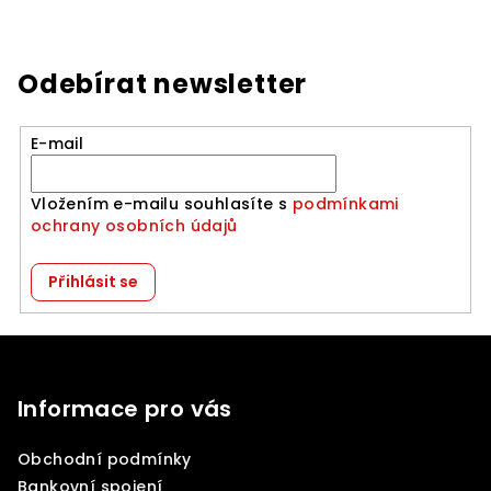
Odebírat newsletter
E-mail
Vložením e-mailu souhlasíte s
podmínkami
ochrany osobních údajů
Přihlásit se
Z
á
p
Informace pro vás
a
Obchodní podmínky
t
Bankovní spojení