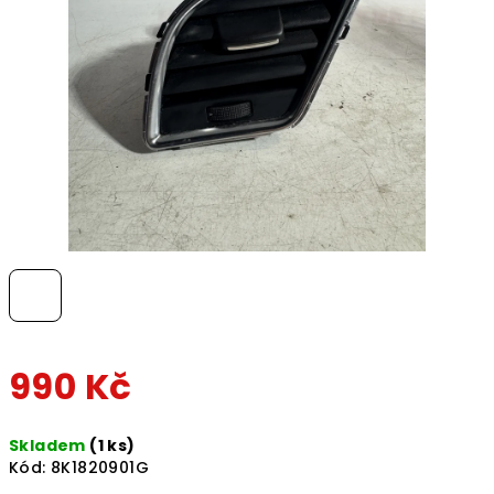
hvězdiček.
990 Kč
Měrná
Skladem
(1 ks)
cena:
Kód:
8K1820901G