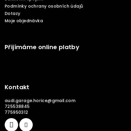
í
Podmínky ochrany osobních údajů
Dotazy
Moje objednávka
Přijímáme online platby
Kontakt
audi.garage.horice
@
gmail.com
725538845
775950312