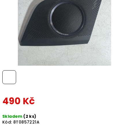
hvězdiček.
490 Kč
Měrná
Skladem
(2 ks)
cena:
Kód:
8T0857221A