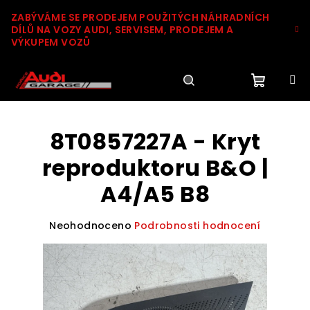
Přejít
ZABÝVÁME SE PRODEJEM POUŽITÝCH NÁHRADNÍCH
na
DÍLŮ NA VOZY AUDI, SERVISEM, PRODEJEM A
obsah
VÝKUPEM VOZŮ
Nákupn
Hledat
Přihlášení
8T0857227A - Kryt
košík
reproduktoru B&O |
A4/A5 B8
Průměrné
Neohodnoceno
Podrobnosti hodnocení
hodnocení
produktu
je
0,0
z
5