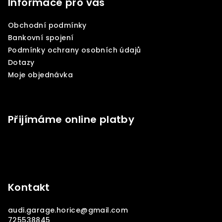
p
Informace pro vás
a
Obchodní podmínky
t
Bankovní spojení
í
Podmínky ochrany osobních údajů
Dotazy
Moje objednávka
Přijímáme online platby
Kontakt
audi.garage.horice
@
gmail.com
725538845