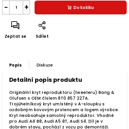
−
+
Do košíku
Zeptat se
Sdílet
Popis
Diskuze
Detailní popis produktu
Originální kryt reproduktoru (tweeteru) Bang &
Olufsen s OEM číslem 8T0 857 227A.
Trojúhelníkový kryt umístěný v A-sloupku s
ozdobným kovovým prstencem a logem výrobce.
Kryt neobsahuje samotný reproduktor. Vhodné
pro Audi A4 B8, Audi A5 8T, Audi S4. Díl je v
dobrém stavu, pochází z vozu po demontáži.