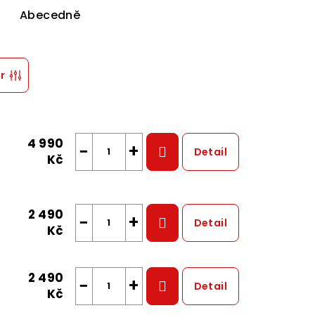
Abecedně
tr
4 990
−
+
Detail
Kč
2 490
−
+
Detail
Kč
2 490
−
+
Detail
Kč