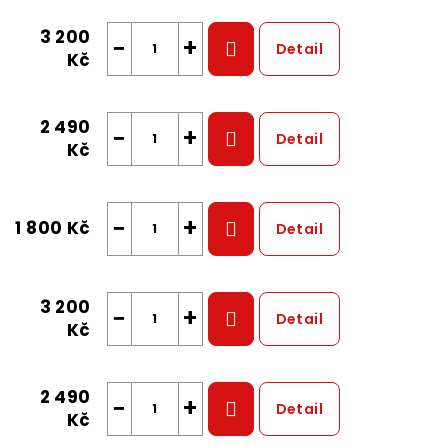
3 200
−
+
Detail
Kč
2 490
−
+
Detail
Kč
−
+
1 800 Kč
Detail
3 200
−
+
Detail
Kč
2 490
−
+
Detail
Kč