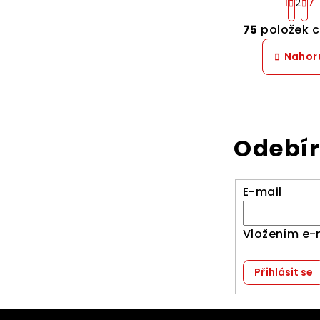
1
2
7
t
O
r
75
položek 
v
á
n
Nahor
l
k
á
o
d
v
a
á
c
n
Odebír
í
í
p
E-mail
r
v
Vložením e-
k
y
Přihlásit se
v
ý