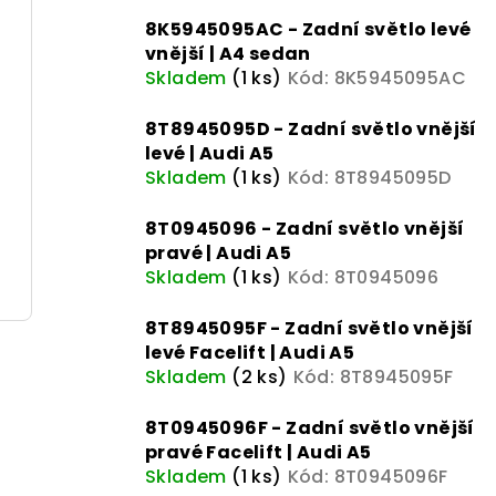
t
d
8K5945095AC - Zadní světlo levé
ů
vnější | A4 sedan
u
Skladem
(1 ks)
Kód:
8K5945095AC
k
8T8945095D - Zadní světlo vnější
levé | Audi A5
t
Skladem
(1 ks)
Kód:
8T8945095D
ů
8T0945096 - Zadní světlo vnější
pravé | Audi A5
Skladem
(1 ks)
Kód:
8T0945096
8T8945095F - Zadní světlo vnější
levé Facelift | Audi A5
Skladem
(2 ks)
Kód:
8T8945095F
8T0945096F - Zadní světlo vnější
pravé Facelift | Audi A5
Skladem
(1 ks)
Kód:
8T0945096F