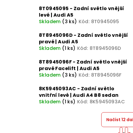
8T0945095 - Zadní světlo vnější
levé | Audi A5
Skladem
(3 ks)
Kód:
8T0945095
8T8945096D - Zadní světlo vnější
pravé | Audi A5
Skladem
(1 ks)
Kód:
8T8945096D
8T8945096F - Zadní světlo vnější
pravé Facelift | Audi A5
Skladem
(3 ks)
Kód:
8T8945096F
8K5945093AC - Zadní světlo
vnitřní levé | Audi A4 B8 sedan
Skladem
(1 ks)
Kód:
8K5945093AC
Načíst 12 da
S