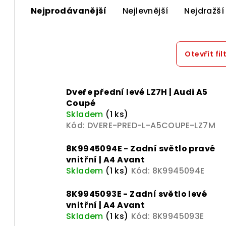
Nejprodávanější
Nejlevnější
Nejdražší
a
z
e
Otevřít fil
n
V
í
Dveře přední levé LZ7H | Audi A5
Coupé
ý
p
Skladem
(1 ks)
p
Kód:
DVERE-PRED-L-A5COUPE-LZ7M
r
i
o
8K9945094E - Zadní světlo pravé
vnitřní | A4 Avant
s
d
Skladem
(1 ks)
Kód:
8K9945094E
p
u
8K9945093E - Zadní světlo levé
r
k
vnitřní | A4 Avant
Skladem
(1 ks)
Kód:
8K9945093E
o