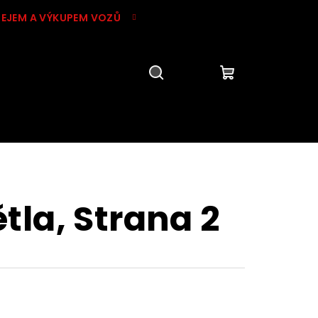
DEJEM A VÝKUPEM VOZŮ
Hledat
Přihlášení
Nákupní
košík
ětla
, Strana 2