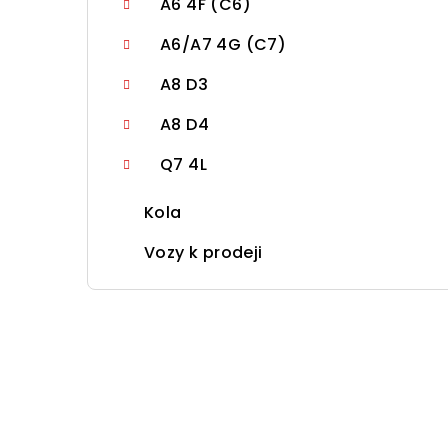
A6 4F (C6)
A6/A7 4G (C7)
A8 D3
A8 D4
Q7 4L
Kola
Vozy k prodeji