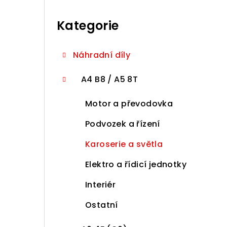
r
Přeskočit
a
kategorie
Kategorie
n
n
Náhradní díly
í
A4 B8 / A5 8T
p
Motor a převodovka
a
Podvozek a řízení
n
Karoserie a světla
e
Elektro a řídicí jednotky
l
Interiér
Ostatní