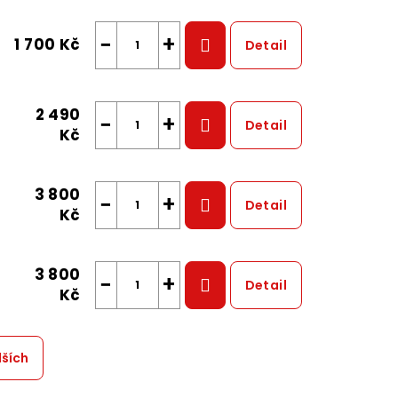
−
+
1 700 Kč
Detail
2 490
−
+
Detail
Kč
3 800
−
+
Detail
Kč
3 800
−
+
Detail
Kč
lších