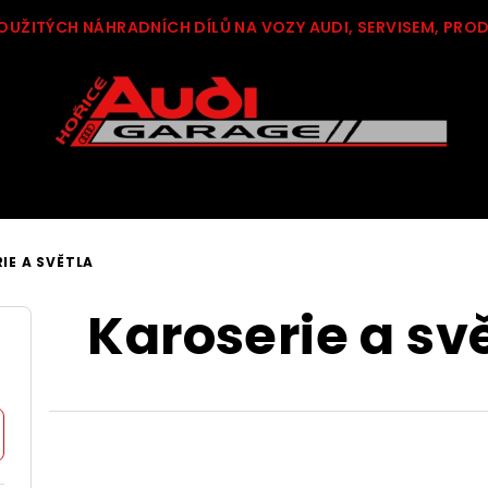
OUŽITÝCH NÁHRADNÍCH DÍLŮ NA VOZY AUDI, SERVISEM, PRO
IE A SVĚTLA
Karoserie a sv
Ř