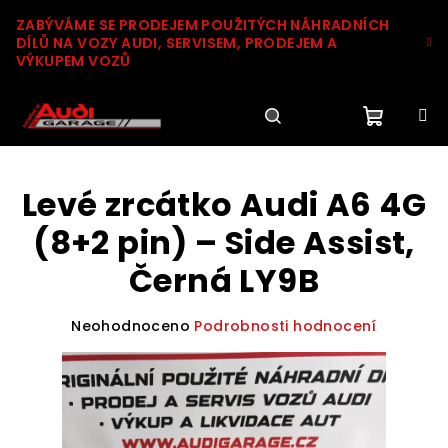
Přejít
ZABÝVÁME SE PRODEJEM POUŽITÝCH NÁHRADNÍCH
na
DÍLŮ NA VOZY AUDI, SERVISEM, PRODEJEM A
obsah
VÝKUPEM VOZŮ
Nákupn
Hledat
Přihlášení
Levé zrcátko Audi A6 4G
košík
(8+2 pin) – Side Assist,
Černá LY9B
Průměrné
Neohodnoceno
Podrobnosti hodnocení
hodnocení
produktu
je
0,0
z
5