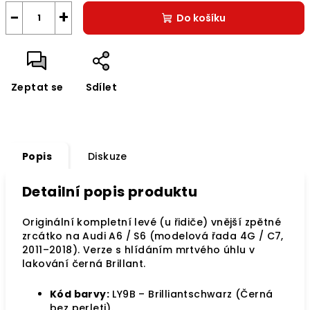
−
+
Do košíku
Zeptat se
Sdílet
Popis
Diskuze
Detailní popis produktu
Originální kompletní levé (u řidiče) vnější zpětné
zrcátko na Audi A6 / S6 (modelová řada 4G / C7,
2011–2018). Verze s hlídáním mrtvého úhlu v
lakování černá Brillant.
Kód barvy:
LY9B – Brilliantschwarz (Černá
bez perleti).