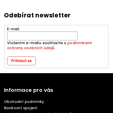
Odebírat newsletter
E-mail
Vložením e-mailu souhlasíte s
podmínkami
ochrany osobních údajů
Přihlásit se
Z
á
p
Informace pro vás
a
Obchodní podmínky
t
Bankovní spojení
í