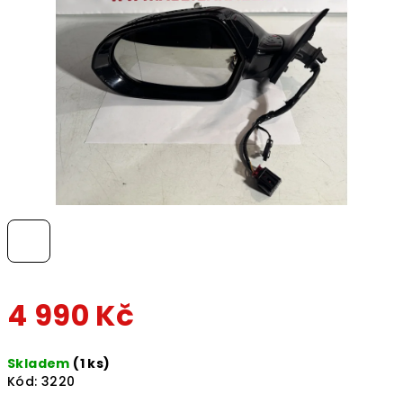
hvězdiček.
4 990 Kč
Měrná
Skladem
(1 ks)
cena:
Kód:
3220