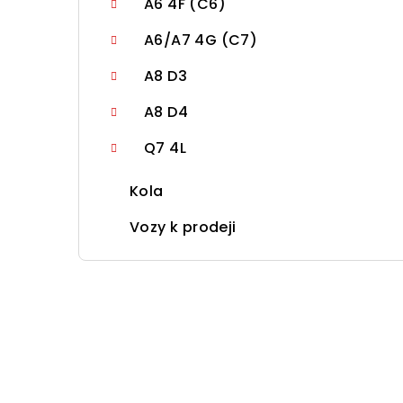
A6 4F (C6)
A6/A7 4G (C7)
A8 D3
A8 D4
Q7 4L
Kola
Vozy k prodeji