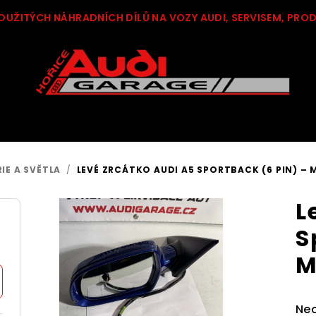
OUŽITÝCH NÁHRADNÍCH DÍLŮ NA VOZY AUDI, SERVISEM, PRO
IE A SVĚTLA
/
LEVÉ ZRCÁTKO AUDI A5 SPORTBACK (6 PIN) – 
L
S
M
Pr
Ne