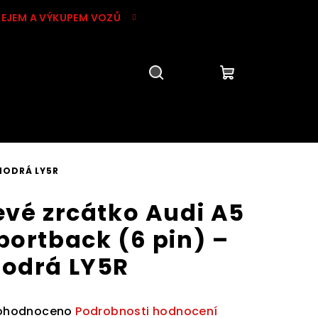
DEJEM A VÝKUPEM VOZŮ
Hledat
Přihlášení
Nákupní
košík
MODRÁ LY5R
evé zrcátko Audi A5
portback (6 pin) –
odrá LY5R
ůměrné
ohodnoceno
Podrobnosti hodnocení