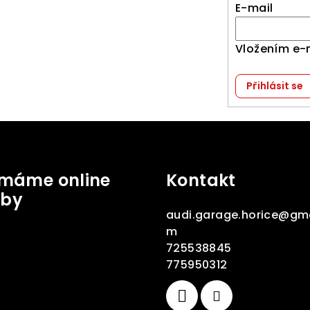
E-mail
Vložením e-
Přihlásit se
jímáme online
Kontakt
tby
audi.garage.horice
@
gma
m
725538845
775950312