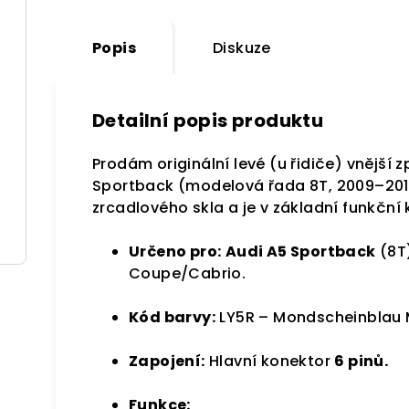
Popis
Diskuze
Detailní popis produktu
Prodám originální levé (u řidiče) vnější 
Sportback (modelová řada 8T,
2009–201
zrcadlového skla a je v základní funkční 
Určeno pro:
Audi A5 Sportback
(8T)
Coupe/Cabrio.
Kód barvy:
LY5R – Mondscheinblau M
Zapojení:
Hlavní konektor
6 pinů.
Funkce: