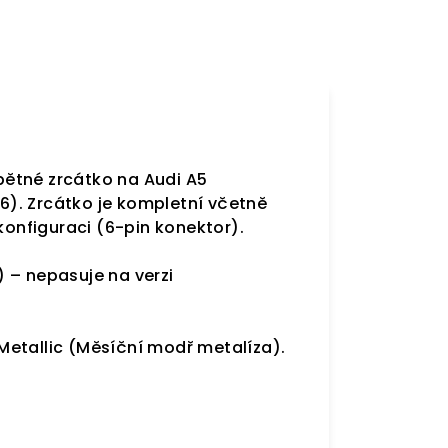
zpětné zrcátko na Audi A5
6).
Zrcátko je kompletní včetně
konfiguraci (6-pin konektor).
 – nepasuje na verzi
etallic (Měsíční modř metalíza).