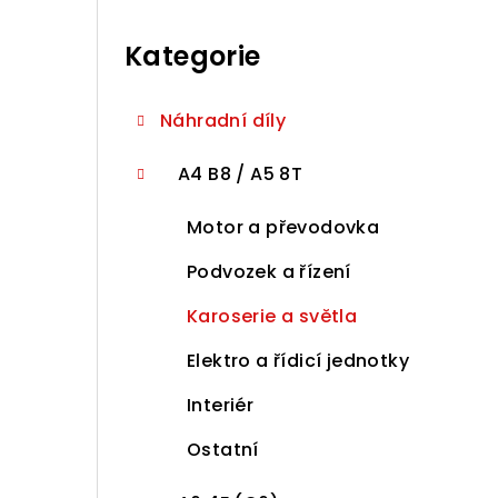
r
Přeskočit
a
kategorie
Kategorie
n
n
Náhradní díly
í
A4 B8 / A5 8T
p
Motor a převodovka
a
Podvozek a řízení
n
Karoserie a světla
e
Elektro a řídicí jednotky
l
Interiér
Ostatní