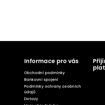
Z
á
Informace pro vás
Při
p
pla
a
Obchodní podmínky
t
Bankovní spojení
Podmínky ochrany osobních
í
údajů
Dotazy