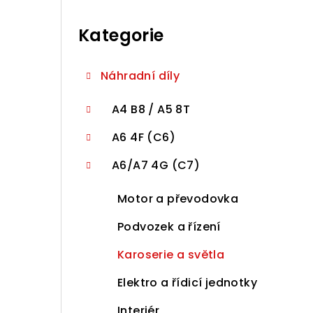
r
Přeskočit
a
kategorie
Kategorie
n
n
Náhradní díly
í
A4 B8 / A5 8T
p
A6 4F (C6)
a
A6/A7 4G (C7)
n
Motor a převodovka
e
Podvozek a řízení
l
Karoserie a světla
Elektro a řídicí jednotky
Interiér