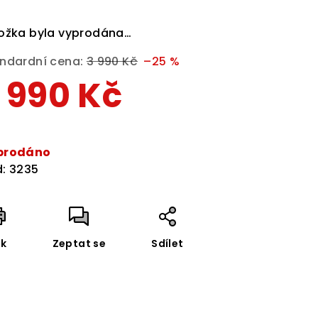
dnocení
duktu
ožka byla vyprodána…
ndardní cena:
3 990 Kč
–25 %
 990 Kč
zdiček.
rná
a:
prodáno
:
3235
sk
Zeptat se
Sdílet