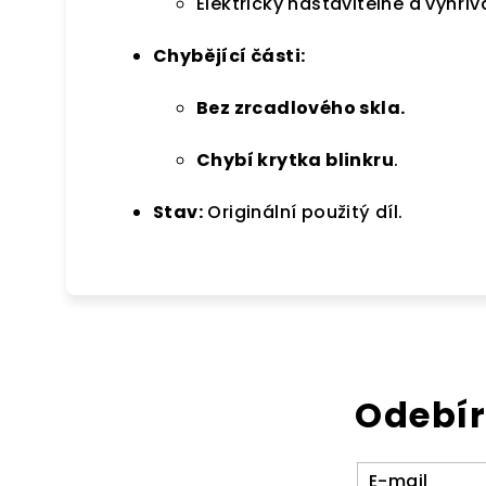
Elektricky nastavitelné a vyhří
Chybějící části:
Bez zrcadlového skla.
Chybí krytka blinkru
.
Stav:
Originální použitý díl.
Odebír
E-mail