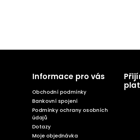
Z
á
Informace pro vás
Při
p
pla
a
Obchodní podmínky
t
Bankovní spojení
Podmínky ochrany osobních
í
údajů
Dotazy
Moje objednávka