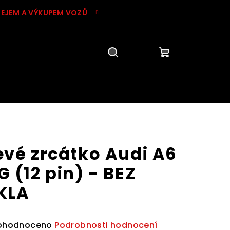
DEJEM A VÝKUPEM VOZŮ
Hledat
Přihlášení
Nákupní
košík
A
evé zrcátko Audi A6
G (12 pin) - BEZ
KLA
ůměrné
ohodnoceno
Podrobnosti hodnocení