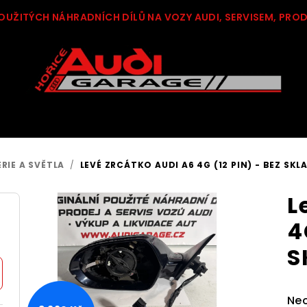
OUŽITÝCH NÁHRADNÍCH DÍLŮ NA VOZY AUDI, SERVISEM, PRO
RIE A SVĚTLA
/
LEVÉ ZRCÁTKO AUDI A6 4G (12 PIN) - BEZ SKL
L
4
S
Pr
Ne