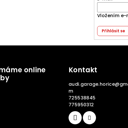
Vložením e-
Přihlásit se
jímáme online
Kontakt
tby
audi.garage.horice
@
gma
m
725538845
775950312