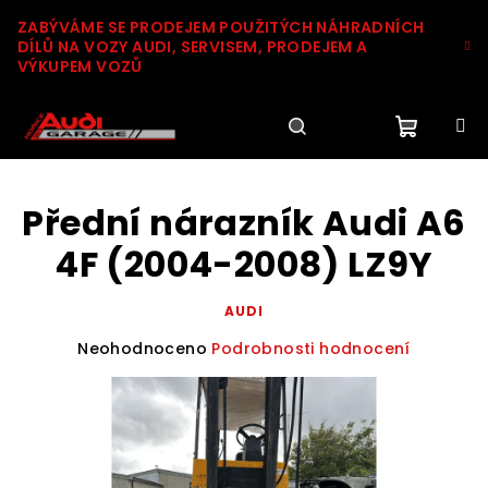
Přejít
ZABÝVÁME SE PRODEJEM POUŽITÝCH NÁHRADNÍCH
na
DÍLŮ NA VOZY AUDI, SERVISEM, PRODEJEM A
obsah
VÝKUPEM VOZŮ
Nákupn
Hledat
Přihlášení
Přední nárazník Audi A6
košík
4F (2004-2008) LZ9Y
AUDI
Průměrné
Neohodnoceno
Podrobnosti hodnocení
hodnocení
produktu
je
0,0
z
5