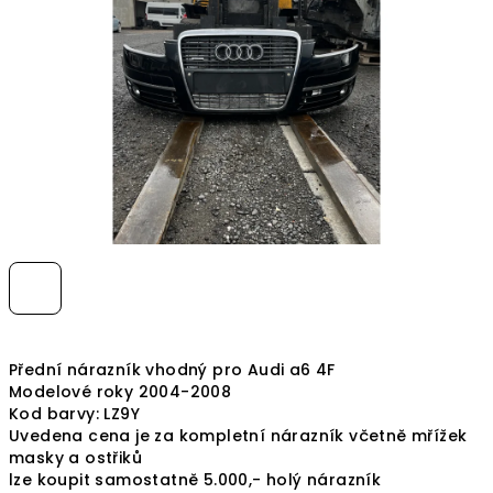
hvězdiček.
Přední nárazník vhodný pro Audi a6 4F
Modelové roky 2004-2008
Kod barvy: LZ9Y
Uvedena cena je za kompletní nárazník včetně mřížek
masky a ostřiků
lze koupit samostatně 5.000,- holý nárazník