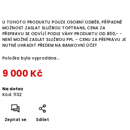
U TOHOTO PRODUKTU POUZE OSOBNÍ ODBĚR, PŘÍPADNĚ
MOŽNOST ZASLAT SLUŽBOU TOPTRANS, CENA ZA
PŘEPRAVU SE ODVÍJÍ PODLE VÁHY PRODUKTU OD 800,- -
NENÍ MOŽNÉ ZASLAT SLUŽBOU PPL
. - CENU ZA PŘEPRAVU JE
NUTNÉ UHRADIT PŘEDEM NA BANKOVNÍ ÚČET
Položka byla vyprodána…
9 000 Kč
Měrná
Na dotaz
cena:
Kód:
1132
Zeptat se
Sdílet