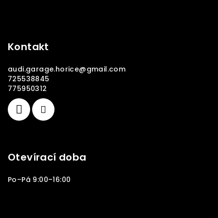
Kontakt
audi.garage.horice
@
gmail.com
725538845
775950312
Otevírací doba
Po–Pá 9:00–16:00
Copyright 2026
Audi Garage Hořice
. Všechna práva