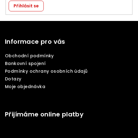
Přihlásit se
Z
á
p
Informace pro vás
a
Obchodní podmínky
t
Bankovní spojení
í
Podmínky ochrany osobních údajů
Dotazy
Moje objednávka
Přijímáme online platby