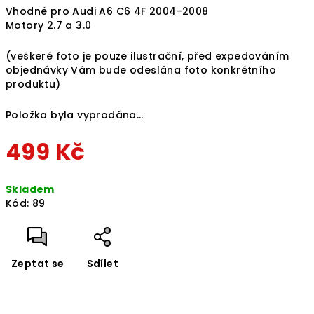
Vhodné pro Audi A6 C6 4F 2004-2008
Motory 2.7 a 3.0
(veškeré foto je pouze ilustrační, před expedováním
objednávky Vám bude odeslána foto konkrétního
produktu)
Položka byla vyprodána…
499 Kč
Měrná
Skladem
cena:
Kód:
89
Zeptat se
Sdílet