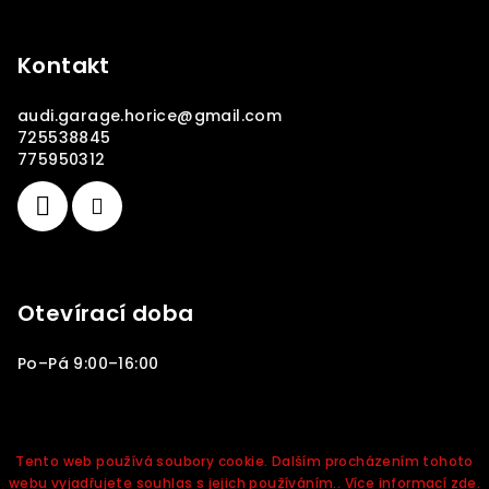
Kontakt
audi.garage.horice
@
gmail.com
725538845
775950312
Otevírací doba
Po–Pá 9:00–16:00
Copyright 2026
Audi Garage Hořice
. Všechna práva
vyhrazena.
Tento web používá soubory cookie. Dalším procházením tohoto
webu vyjadřujete souhlas s jejich používáním.. Více informací
zde
.