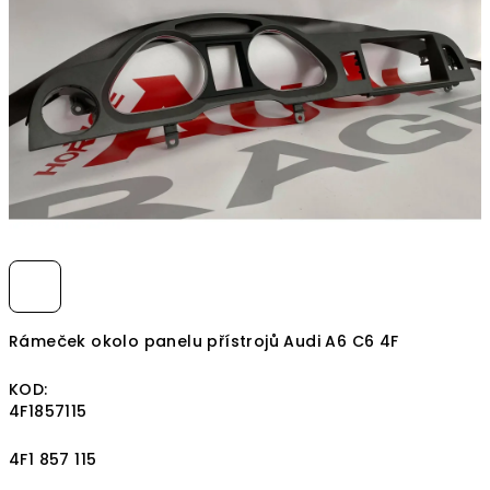
hvězdiček.
Rámeček okolo panelu přístrojů Audi A6 C6 4F
KOD:
4F1857115
4F1 857 115