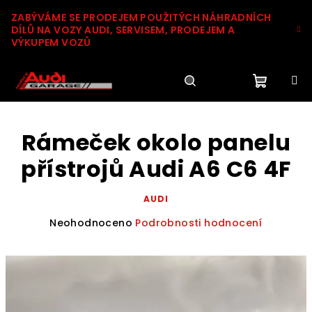
Přejít
ZABÝVÁME SE PRODEJEM POUŽITÝCH NÁHRADNÍCH
na
DÍLŮ NA VOZY AUDI, SERVISEM, PRODEJEM A
obsah
VÝKUPEM VOZŮ
Nákupn
Hledat
Přihlášení
Rámeček okolo panelu
košík
přístrojů Audi A6 C6 4F
AUDI
Průměrné
Neohodnoceno
Podrobnosti hodnocení
hodnocení
produktu
je
0,0
z
5