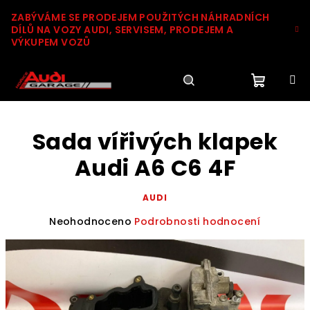
Přejít
ZABÝVÁME SE PRODEJEM POUŽITÝCH NÁHRADNÍCH
na
DÍLŮ NA VOZY AUDI, SERVISEM, PRODEJEM A
obsah
VÝKUPEM VOZŮ
Nákupn
Hledat
Přihlášení
Sada vířivých klapek
košík
Audi A6 C6 4F
AUDI
Průměrné
Neohodnoceno
Podrobnosti hodnocení
hodnocení
produktu
je
0,0
z
5