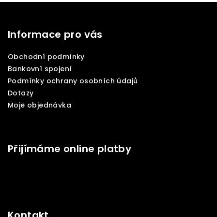
Z
á
p
Informace pro vás
a
Obchodní podmínky
t
Bankovní spojení
í
Podmínky ochrany osobních údajů
Dotazy
Moje objednávka
Přijímáme online platby
Kontakt