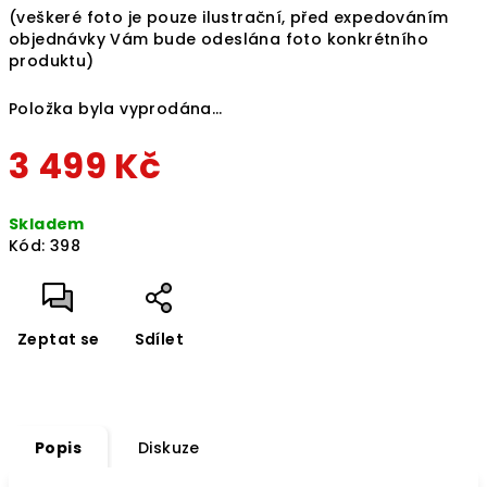
(veškeré foto je pouze ilustrační, před expedováním
objednávky Vám bude odeslána foto konkrétního
produktu)
Položka byla vyprodána…
3 499 Kč
Měrná
Skladem
cena:
Kód:
398
Zeptat se
Sdílet
Popis
Diskuze