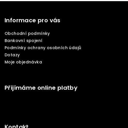
Z
á
p
Informace pro vás
a
Obchodní podmínky
t
Bankovní spojení
í
Podmínky ochrany osobních údajů
Dotazy
Moje objednávka
Přijímáme online platby
Kontakt