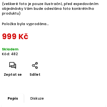
(veškeré foto je pouze ilustrační, před expedováním
objednávky Vám bude odeslána foto konkrétního
produktu)
Položka byla vyprodána…
999 Kč
Měrná
Skladem
cena:
Kód:
482
Zeptat se
Sdílet
Popis
Diskuze