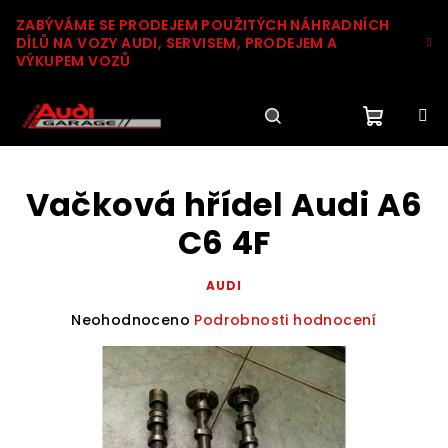
Přejít
ZABÝVÁME SE PRODEJEM POUŽITÝCH NÁHRADNÍCH
na
DÍLŮ NA VOZY AUDI, SERVISEM, PRODEJEM A
obsah
VÝKUPEM VOZŮ
Nákupn
Hledat
Přihlášení
Vačková hřídel Audi A6
košík
C6 4F
AUDI
Průměrné
Neohodnoceno
Podrobnosti hodnocení
hodnocení
produktu
je
0,0
z
5