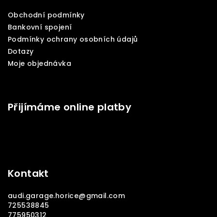
a
Obchodní podmínky
t
Bankovní spojení
í
Podmínky ochrany osobních údajů
Dotazy
Moje objednávka
Přijímáme online platby
Kontakt
audi.garage.horice
@
gmail.com
725538845
775950312