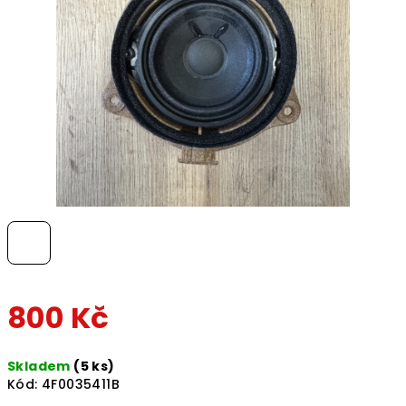
hvězdiček.
800 Kč
Měrná
Skladem
(5 ks)
cena:
Kód:
4F0035411B