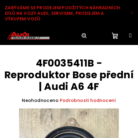
Přejít
ZABÝVÁME SE PRODEJEM POUŽITÝCH NÁHRADNÍCH
na
DÍLŮ NA VOZY AUDI, SERVISEM, PRODEJEM A
obsah
VÝKUPEM VOZŮ
Nákupn
Hledat
Přihlášení
4F0035411B -
košík
Reproduktor Bose přední
| Audi A6 4F
Průměrné
Neohodnoceno
Podrobnosti hodnocení
hodnocení
produktu
je
0,0
z
5