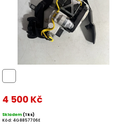
hvězdiček.
4 500 Kč
Měrná
Skladem
(1 ks)
cena:
Kód:
4G8857706E