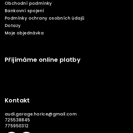
Obchodní podmínky
t
Bankovní spojení
í
Podmínky ochrany osobních údajů
Dotazy
Moje objednávka
Přijímáme online platby
Kontakt
audi.garage.horice
@
gmail.com
725538845
775950312