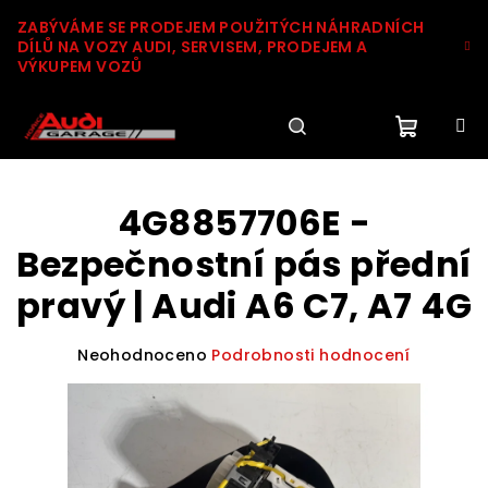
Přejít
ZABÝVÁME SE PRODEJEM POUŽITÝCH NÁHRADNÍCH
na
DÍLŮ NA VOZY AUDI, SERVISEM, PRODEJEM A
obsah
VÝKUPEM VOZŮ
Nákupn
Hledat
Přihlášení
4G8857706E -
košík
Bezpečnostní pás přední
pravý | Audi A6 C7, A7 4G
Průměrné
Neohodnoceno
Podrobnosti hodnocení
hodnocení
produktu
je
0,0
z
5