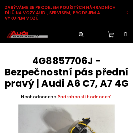
Přejít
ZABÝVÁME SE PRODEJEM POUŽITÝCH NÁHRADNÍCH
na
DÍLŮ NA VOZY AUDI, SERVISEM, PRODEJEM A
obsah
VÝKUPEM VOZŮ
Nákupn
Hledat
Přihlášení
4G8857706J -
košík
Bezpečnostní pás přední
pravý | Audi A6 C7, A7 4G
Průměrné
Neohodnoceno
Podrobnosti hodnocení
hodnocení
produktu
je
0,0
z
5