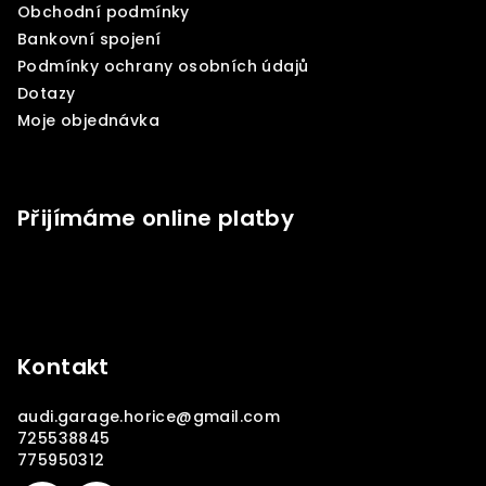
Obchodní podmínky
t
Bankovní spojení
í
Podmínky ochrany osobních údajů
Dotazy
Moje objednávka
Přijímáme online platby
Kontakt
audi.garage.horice
@
gmail.com
725538845
775950312