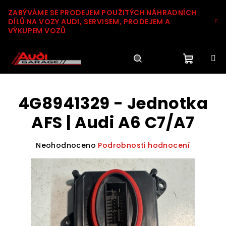
Přejít
ZABÝVÁME SE PRODEJEM POUŽITÝCH NÁHRADNÍCH
na
DÍLŮ NA VOZY AUDI, SERVISEM, PRODEJEM A
obsah
VÝKUPEM VOZŮ
Nákupn
Hledat
Přihlášení
4G8941329 - Jednotka
košík
AFS | Audi A6 C7/A7
Průměrné
Neohodnoceno
Podrobnosti hodnocení
hodnocení
produktu
je
0,0
z
5
hvězdiček.