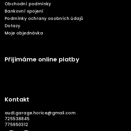
Obchodní podmínky
t
Bankovní spojení
í
Podmínky ochrany osobních údajů
Dotazy
Moje objednávka
Přijímáme online platby
Kontakt
audi.garage.horice
@
gmail.com
725538845
775950312