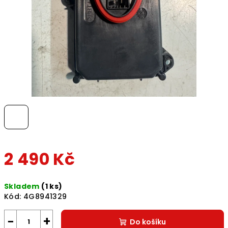
2 490 Kč
Měrná
Skladem
(1 ks)
cena:
Kód:
4G8941329
−
+
Do košíku