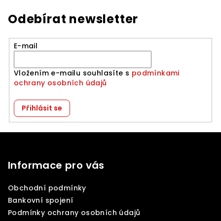
Odebírat newsletter
E-mail
Vložením e-mailu souhlasíte s
podmínkami
ochrany osobních údajů
Přihlásit se
Z
á
p
Informace pro vás
a
Obchodní podmínky
t
Bankovní spojení
í
Podmínky ochrany osobních údajů