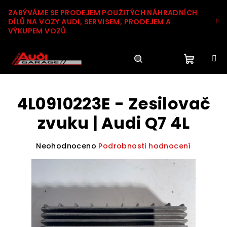
Přejít
ZABÝVÁME SE PRODEJEM POUŽITÝCH NÁHRADNÍCH
na
DÍLŮ NA VOZY AUDI, SERVISEM, PRODEJEM A
obsah
VÝKUPEM VOZŮ
Nákupn
Hledat
Přihlášení
4L0910223E - Zesilovač
košík
zvuku | Audi Q7 4L
Průměrné
Neohodnoceno
Podrobnosti hodnocení
hodnocení
produktu
je
0,0
z
5
hvězdiček.