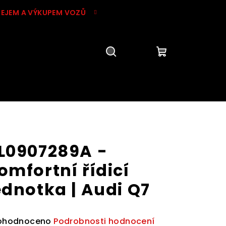
DEJEM A VÝKUPEM VOZŮ
Hledat
Přihlášení
Nákupní
košík
L0907289A -
omfortní řídicí
ednotka | Audi Q7
ůměrné
ohodnoceno
Podrobnosti hodnocení