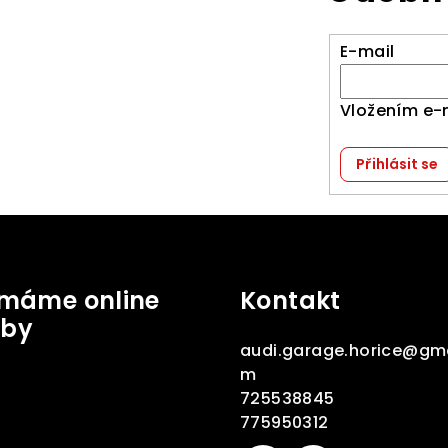
E-mail
Vložením e-
Přihlásit se
jímáme online
Kontakt
tby
audi.garage.horice
@
gma
m
725538845
775950312