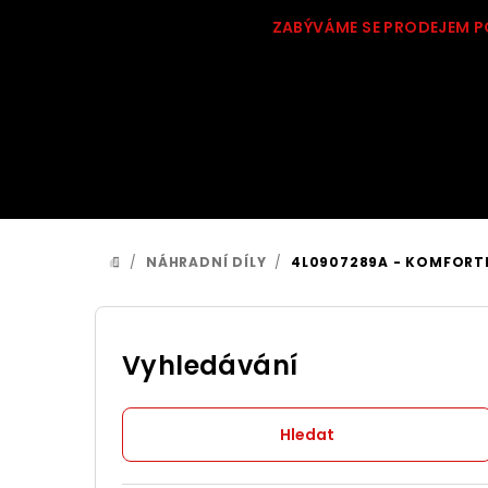
Přejít
ZABÝVÁME SE PRODEJEM P
na
obsah
/
NÁHRADNÍ DÍLY
/
4L0907289A - KOMFORTN
DOMŮ
P
o
Vyhledávání
s
Hledat
t