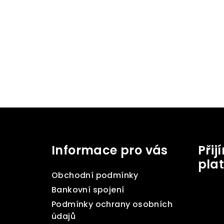
Z
á
Informace pro vás
Při
p
pla
a
Obchodní podmínky
t
Bankovní spojení
Podmínky ochrany osobních
í
údajů