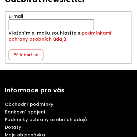
E-mail
Vložením e-mailu souhlasíte s
podmínkami
ochrany osobních údajů
Přihlásit se
Z
á
p
Informace pro vás
a
Obchodní podmínky
t
Bankovní spojení
í
Podmínky ochrany osobních údajů
Dotazy
Moje objednávka