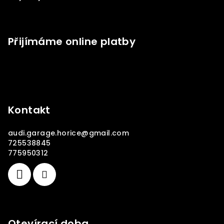
Přijímáme online platby
Kontakt
audi.garage.horice
@
gmail.com
725538845
775950312
Otevírací doba