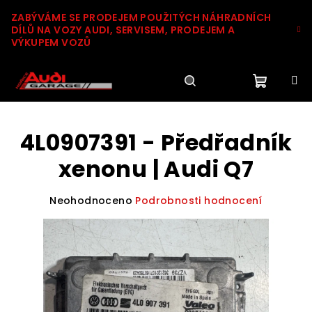
Přejít
ZABÝVÁME SE PRODEJEM POUŽITÝCH NÁHRADNÍCH
na
DÍLŮ NA VOZY AUDI, SERVISEM, PRODEJEM A
obsah
VÝKUPEM VOZŮ
Nákupn
Hledat
Přihlášení
4L0907391 - Předřadník
košík
xenonu | Audi Q7
Průměrné
Neohodnoceno
Podrobnosti hodnocení
hodnocení
produktu
je
0,0
z
5
hvězdiček.