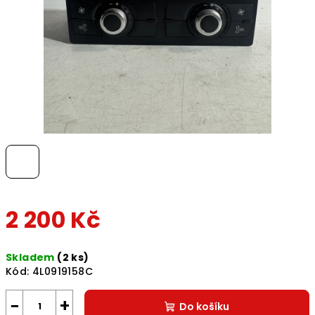
2 200 Kč
Měrná
Skladem
(2 ks)
cena:
Kód:
4L0919158C
−
+
Do košíku