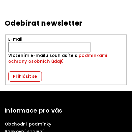
Odebírat newsletter
E-mail
Vložením e-mailu souhlasíte s
podmínkami
ochrany osobních údajů
Přihlásit se
Z
á
p
Informace pro vás
a
Obchodní podmínky
t
Bankovní spojení