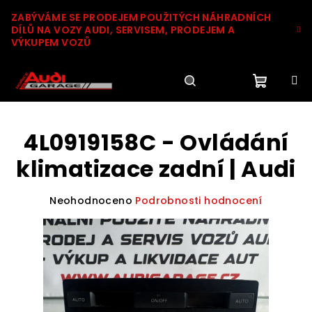
Přejít
ZABÝVÁME SE PRODEJEM POUŽITÝCH NÁHRADNÍCH
na
DÍLŮ NA VOZY AUDI, SERVISEM, PRODEJEM A
obsah
VÝKUPEM VOZŮ
Nákupn
Hledat
Přihlášení
4L0919158C - Ovládání
košík
klimatizace zadní | Audi
Průměrné
Neohodnoceno
Podrobnosti hodnocení
hodnocení
produktu
je
0,0
z
5
hvězdiček.