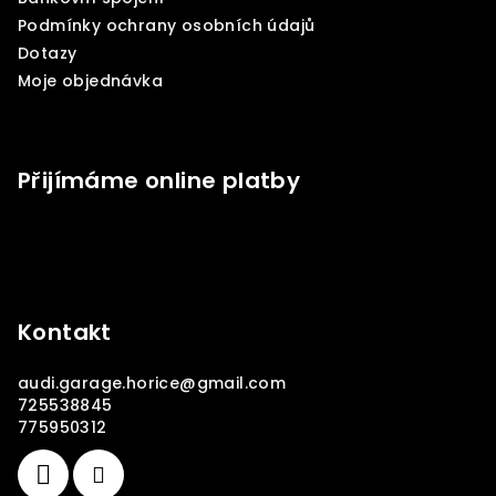
í
Podmínky ochrany osobních údajů
Dotazy
Moje objednávka
Přijímáme online platby
Kontakt
audi.garage.horice
@
gmail.com
725538845
775950312