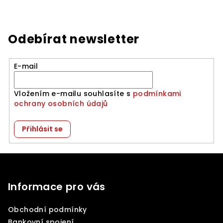
Odebírat newsletter
E-mail
Vložením e-mailu souhlasíte s
podmínkami
ochrany osobních údajů
Přihlásit se
Z
á
p
Informace pro vás
a
Obchodní podmínky
t
Bankovní spojení