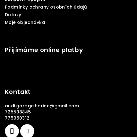
í
Podmínky ochrany osobních údajů
Dotazy
Moje objednávka
Přijímáme online platby
Kontakt
audi.garage.horice
@
gmail.com
725538845
775950312