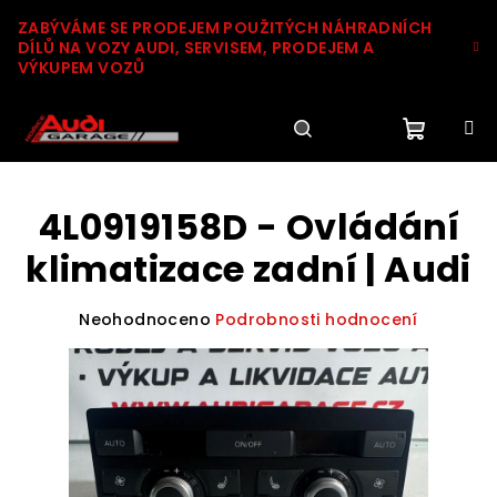
Přejít
ZABÝVÁME SE PRODEJEM POUŽITÝCH NÁHRADNÍCH
na
DÍLŮ NA VOZY AUDI, SERVISEM, PRODEJEM A
obsah
VÝKUPEM VOZŮ
Nákupn
Hledat
Přihlášení
4L0919158D - Ovládání
košík
klimatizace zadní | Audi
Průměrné
Neohodnoceno
Podrobnosti hodnocení
hodnocení
produktu
je
0,0
z
5
hvězdiček.