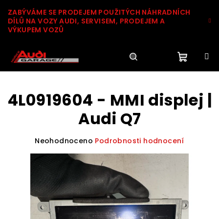
Přejít
ZABÝVÁME SE PRODEJEM POUŽITÝCH NÁHRADNÍCH
na
DÍLŮ NA VOZY AUDI, SERVISEM, PRODEJEM A
obsah
VÝKUPEM VOZŮ
Nákupn
Hledat
Přihlášení
4L0919604 - MMI displej |
košík
Audi Q7
Průměrné
Neohodnoceno
Podrobnosti hodnocení
hodnocení
produktu
je
0,0
z
5
hvězdiček.