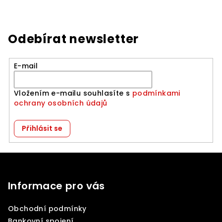
Odebírat newsletter
E-mail
Vložením e-mailu souhlasíte s
podmínkami
ochrany osobních údajů
Přihlásit se
Z
á
p
Informace pro vás
a
Obchodní podmínky
t
Bankovní spojení