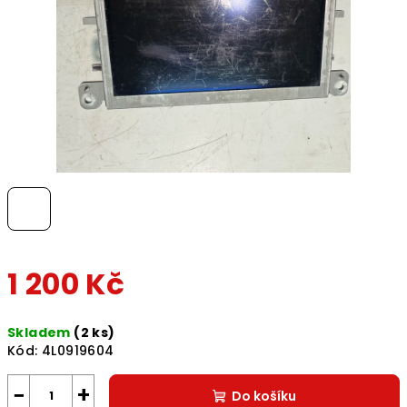
1 200 Kč
Měrná
Skladem
(2 ks)
cena:
Kód:
4L0919604
−
+
Do košíku