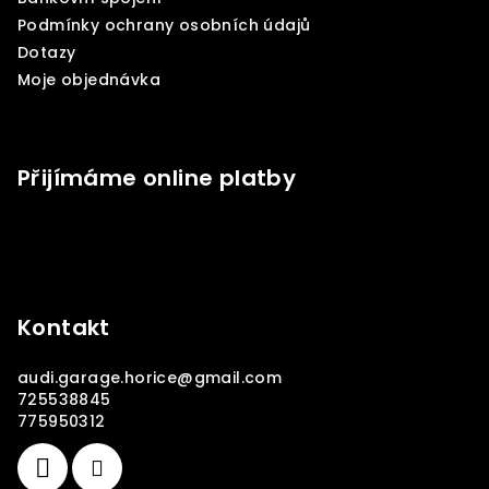
í
Podmínky ochrany osobních údajů
Dotazy
Moje objednávka
Přijímáme online platby
Kontakt
audi.garage.horice
@
gmail.com
725538845
775950312